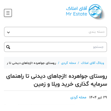
وبلاگ
دسته بندی
آقای مشاور املاک
آموزش املاک
دکوراسیون
آکادمی آقای املاک
محله گردی
آموزش املاک
حقوقی
آکادمی
آموزش پلتفرم آقای املاک
وبلاگ آقای املاک
/
محله گردی
/
روستای جواهرده ؛ازجاهای دیدنی تا راهنما
ورود
اخبار مسکن
روستای جواهرده ؛ازجاهای دیدنی تا راهنمای
تحلیل مسکن
سرمایه گذاری خرید ویلا و زمین
حقوقی
29 تیر 1404
محله گردی
دانستنی