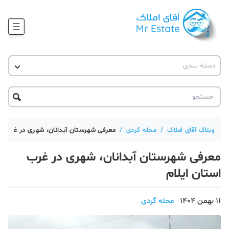
وبلاگ
دسته بندی
آقای مشاور املاک
آموزش املاک
دکوراسیون
آکادمی آقای املاک
محله گردی
آموزش املاک
حقوقی
آکادمی
آموزش پلتفرم آقای املاک
وبلاگ آقای املاک
/
محله گردی
/
معرفی شهرستان آبدانان، شهری در غرب اس
ورود
اخبار مسکن
معرفی شهرستان آبدانان، شهری در غرب
تحلیل مسکن
استان ایلام
حقوقی
11 بهمن 1404
محله گردی
دانستنی