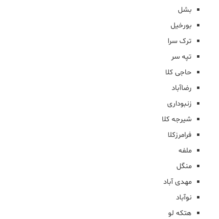
بشل
بورخیل
ترک سرا
تپه سر
حاجی کلا
رضاآباد
زنبوداری
شیرجه کلا
فرامرزکلا
ملفه
منگل
مهدی آباد
نوآباد
هتکه لو