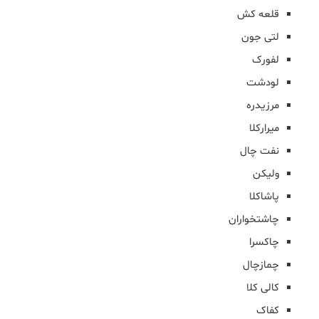
قلعه کش
لتی جون
لفورک
لودشت
مرزیدره
میرارکلا
نفت چال
ولیکن
پاشاکلا
چاشتخواران
چاکسرا
چمازچال
کالی کلا
کفاک