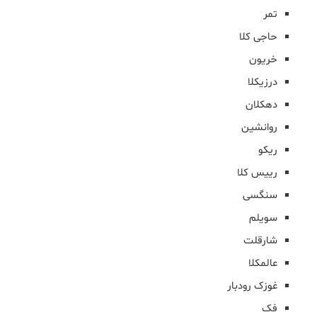
تمر
حاجی کلا
خریون
درزیکلا
دهکلان
روانشین
ریکو
رییس کلا
سنگسی
سویلم
شارقلت
عالمکلا
غوزک رودبار
فک