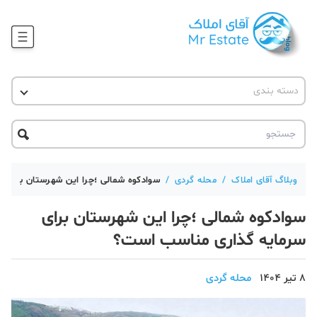
وبلاگ
دسته بندی
آقای مشاور املاک
آموزش املاک
دکوراسیون
آکادمی آقای املاک
محله گردی
آموزش املاک
حقوقی
آکادمی
آموزش پلتفرم آقای املاک
وبلاگ آقای املاک
/
محله گردی
/
سوادکوه شمالی ؛چرا این شهرستان برای 
ورود
اخبار مسکن
سوادکوه شمالی ؛چرا این شهرستان برای
تحلیل مسکن
سرمایه گذاری مناسب است؟
حقوقی
8 تیر 1404
محله گردی
دانستنی