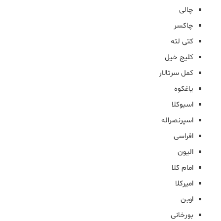
چالی
چاکسر
کتی لته
کلیج خیل
کمل سرتالار
یاغکوه
اسبوکلا
اسپرنصراله
افراسی
الیون
امام کلا
امیرکلا
اوبن
بورخانی