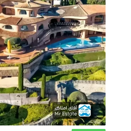
دکوراسیون
صنعت ساختمان
محله گردی
معماری
ملکی
همایش و نمایشگاه