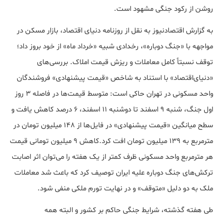
روشن از رکود جنگی مشهود است.
به گزارش اقتصادنیوز به نقل از روزنامه دنیای اقتصاد، بازار مسکن در
مواجهه با «جنگ دوباره»، رخدادی شبیه «خرداد ماه» از خود بروز داد؛
توقف نسبتاً کامل معاملات و ریزش قیمت املاک. بررسی‌های
«دنیای‌اقتصاد» با استناد به شاخص «قیمت پیشنهادی» فروشندگان
واحد مسکونی در تهران حاکی است: متوسط قیمت‌ها در فاصله 3 روز
اول جنگ، شنبه 9 اسفند تا دوشنبه 11 اسفند، 6 درصد کاهش یافت و
سطح میانگین «قیمت پیشنهادی» در فایل‌ها از 148 میلیون تومان در
مترمربع به 139 میلیون تومان افت کرد.کاهش 9 میلیون تومانی قیمت
هر مترمربع واحد مسکونی ظرف کمتر از یک هفته را می‌توان اثر اصابت
ترکش‌های جنگ دوباره علیه ایران توصیف کرد که باعث شد معاملات
ملک به دو دلیل «متوقف» و در نهایت تورم ملکی منفی شود.
طی هفته گذشته، شرایط جنگی حاکم بر کشور و البته همه