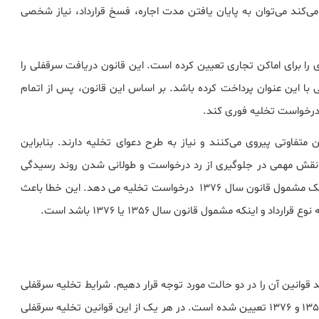
می‌کند می‌توان به پایان یافتن مدت اجاره، فسخ قرارداد، نیاز شخصی
ستأجر مصوب سال ۱۳۷۶، مقررات تازه‌ای را برای اماکن تجاری تعیین کرده است. این قانون دریافت سرقفلی را
ی با این عنوان پرداخت کرده باشد. بر اساس این قانون، پس از اتمام
 درخواست تخلیه فوری کند.
 قانون سال ۱۳۵۶ هستند از قوانین متفاوتی پیروی می‌کنند و نیاز به طرح دعوای تخلیه دارند. بنابراین
 نقش مهمی در جلوگیری از رد درخواست و طولانی شدن روند رسیدگی
خواهد داشت. در پرونده‌های حقوقی، مالک به اشتباه برای ملک مشمول قانون سال 1376 درخواست تخلیه می دهد. این خطا باعث
 و اینکه مشمول قانون سال 1356 یا 1376 باشد است.
ید قوانین آن را در دو حالت مورد توجه قرار دهیم. شرایط تخلیه سرقفلی
توسط مالک بوسیله دو قانون روابط موجر و مستاجر در سال 1356 و 1376 تعیین شده است. در هر یک از این قوانین تخلیه سرقفلی