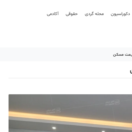
دکوراسیون
محله گردی
حقوقی
آکادمی
یمت مسکن