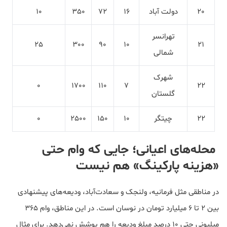
20
دولت آباد
16
72
350
10
تهرانسر
25
300
90
10
21
شمالی
شهرک
0
1700
110
7
22
گلستان
22
چیتگر
10
150
2500
0
محله‌های اعیانی؛ جایی که وام حتی
«هزینه پارکینگ» هم نیست
در مناطقی مثل فرمانیه، ولنجک و سعادت‌آباد، ودیعه‌های پیشنهادی
بین ۲ تا ۶ میلیارد تومان در نوسان است. در این مناطق، وام ۳۶۵
میلیونی حتی ۱۰ درصد مبلغ ودیعه را هم پوشش نمی‌دهد. برای مثال