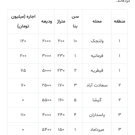
کرده‌اند.
سن
اجاره (میلیون
منطقه
محله
متراژ
ودیعه
بنا
تومان)
1
ولنجک
10
200
2000
120
1
فرمانیه
1
230
3000
200
1
قیطریه
2
230
5000
75
2
سعادت آباد
3
170
2500
70
2
گیشا
5
160
5500
0
3
پاسداران
4
240
4000
110
3
میرداماد
1
150
5400
0