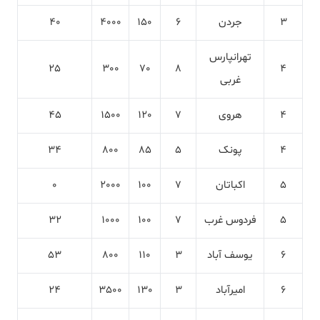
3
جردن
6
150
4000
40
تهرانپارس
25
300
70
8
4
غربی
4
هروی
7
120
1500
45
4
پونک
5
85
800
34
5
اکباتان
7
100
2000
0
5
فردوس غرب
7
100
1000
32
6
یوسف آباد
3
110
800
53
6
امیرآباد
3
130
3500
24