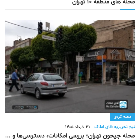
محله های منطقه 10 تهران
دکوراسیون
صنعت ساختمان
محله گردی
معماری
ملکی
همایش و نمایشگاه
محله گردی
تیم تحریریه آقای املاک
30 خرداد 1405
محله جیحون تهران؛ بررسی امکانات، دسترسی‌ها و