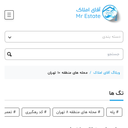
وبلاگ
دسته بندی
آقای مشاور املاک
آموزش املاک
دکوراسیون
آکادمی آقای املاک
محله گردی
آموزش املاک
حقوقی
آکادمی
آموزش پلتفرم آقای املاک
وبلاگ آقای املاک
/
محله های منطقه 10 تهران
ورود
اخبار مسکن
تگ ها
تحلیل مسکن
حقوقی
#
پله
#
محله های منطقه 8 تهران
#
کد رهگیری
#
تعمیر خ
دانستنی