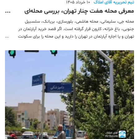
تیم تحریریه آقای املاک
10 خرداد 1405
معرفی محله هفت چنار تهران، بررسی محله‌ای
اصیل در قلب پایتخت
محله جی، سلیمانی، محله هاشمی، بلورسازی، بریانک، سلسبیل
جنوبی، باغ خزانه، کارون قرار گرفته است. اگر قصد خرید آپارتمان در
تهران و یا اجاره آپارتمان در تهران را دارید و این محله را برای سکونت
انتخاب کرده اید، با ما همراه باشید. در این مطلب به معرفی کامل محله
هفت چنار، منطقه قرارگیری آن، دسترسی های محله