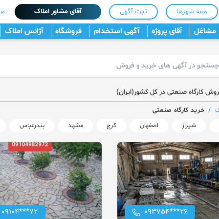
همه شهرها
ثبت آگهی
آقای مشاور املاک
هم
مشاغل
آقای پروژه
آگهی استخدام
فروشگاه
آژانس املاک
روش کارگاه صنعتی در کل کشور(ایران)
ک
/
خرید کارگاه صنعتی
شیراز
اصفهان
کرج
مشهد
بندرعباس
09104***72
093754***26