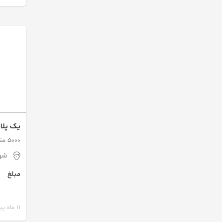
همراه ب
5000 متر / 2 اتاق / ساخت 1397
خیابان 
شه
مبلغ
11 ماه پیش