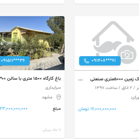
091511***36
091408***61
باغ کارگاه ۱۵۰۰ متری با سال
یک پلاک زمین 5000متری صنعتی
متری و دفتر مبله
ا سوله در شهرک صنعتی بر
سرایداری
اصلی
مشهد
رکرد
23,000,000,000 تومان
16,000,000,000 تومان
مبلغ
11 ماه پیش