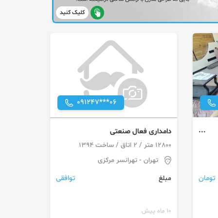
کلیک کنید
091247***06
دامداری فعال صنعتی
12800 متر / 2 اتاق / ساخت 1394
تهران
- تهرانسر مرکزی
توافقی
مبلغ
10 ماه پیش