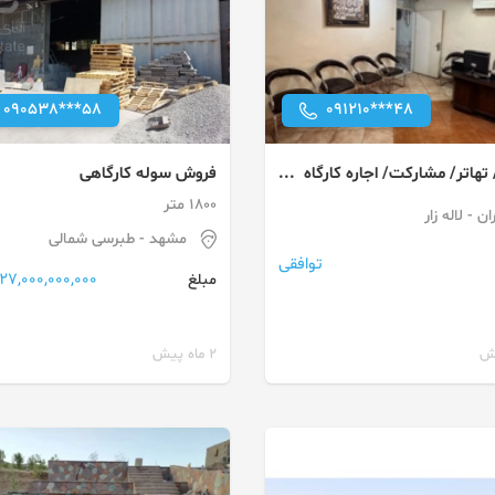
090538***58
091210***48
هاتر/ مشارکت/ اجاره کارگاه
فروش سوله کارگاهی
ر شمالی
1800 متر
ان
- لاله زار
مشهد
- طبرسی شمالی
توافقی
27,000,000,000 تومان
مبلغ
2 ماه پیش