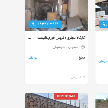
093301***64
کارگاه تجاری (فروش فوری)قیمت
توافقی
اصفهان
- شهشهان
توافقی
مبلغ
2 ماه پیش