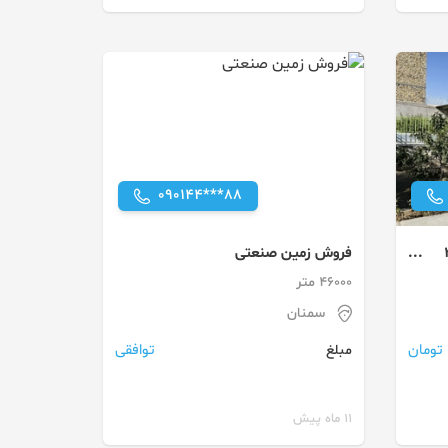
090144***88
ن ۳۰۰
فروش زمین صنعتی
46000 متر
سمنان
توافقی
مبلغ
11 ماه پیش