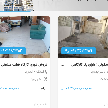
090348***52
093351***59
ونی ( دارای بنا کارگاهی
فروش فوری کارگاه قطب صنعتی
 - امکان تهاتر
شهرکرد
پارکینگ / انباری
کدشت
شهرکرد
32,000,000,000 تومان
7,000,000,000 تومان
مبلغ
10 ماه پیش