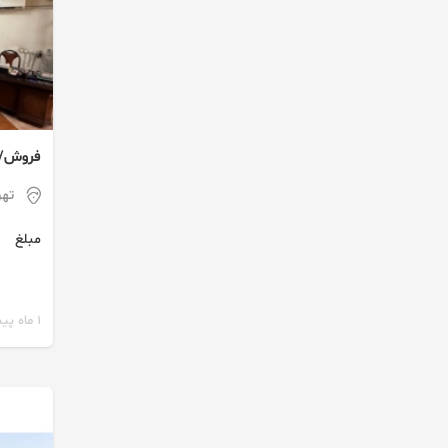
فروش/ ت
لاله زا
تهر
مبلغ
1 ماه پیش