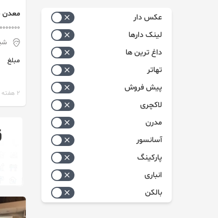
زیاد به کم
سوله
معدن 
عکس دار
کم به زیاد
50000000 م
لینک دارها
شیر
داغ ترین ها
مبلغ
تهاتر
پیش فروش
2 هفته پیش
لاکچری
مدرن
آسانسور
پارکینگ
انباری
بالکن