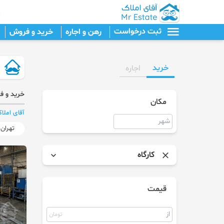
ثبت درخواست
رهن و اجاره
خرید و فروش
خرید
اجاره
خرید و ف
مکان
آقای املا
تهران
کارگاه
آپارتمان
قیمت
برج
تومان
پنت هاوس