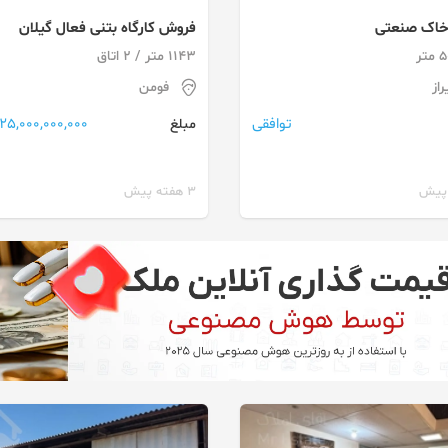
خاک صنعتی
فروش کارگاه بتنی فعال گیلان
تر
1143 متر / 2 اتاق
از
فومن
توافقی
25,000,000,000 تومان
مبلغ
3 هفته پیش