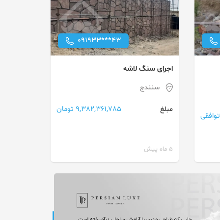
091933***43
اجرای سنگ لاشه
سنندج
9,382,361,785 تومان
مبلغ
توافقی
5 ماه پیش