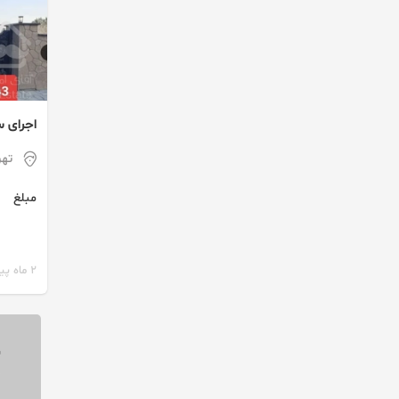
اجرای 
تهر
مبلغ
2 ماه پیش