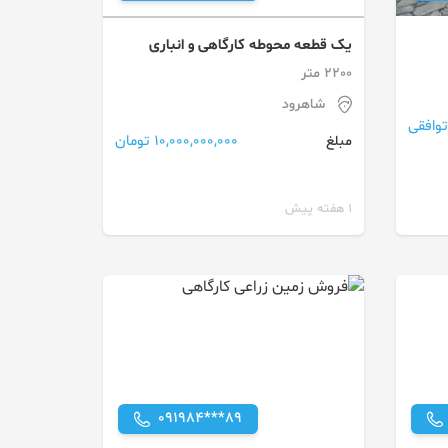
یک قطعه محوطه کارگاهی و انباری
2200 متر
شاهرود
توافقی
10,000,000,000 تومان
مبلغ
1 هفته پیش
091984***89