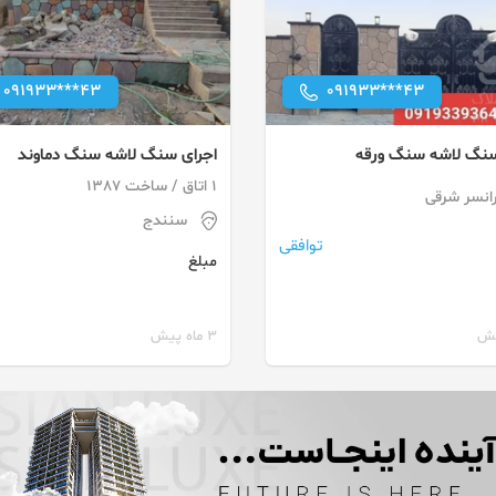
091933***43
091933***43
سنگ لاشه سنگ ورقه
اجرای سنگ لاشه سنگ دماوند
1 اتاق / ساخت 1387
انسر شرقی
سنندج
توافقی
مبلغ
3 ماه پیش