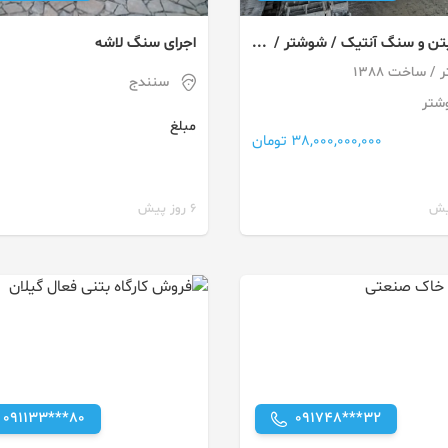
بتن و سنگ آنتیک / شوشتر /
اجرای سنگ لاشه
سنندج
شتر
مبلغ
38,000,000,000 تومان
6 روز پیش
091133***80
091748***32