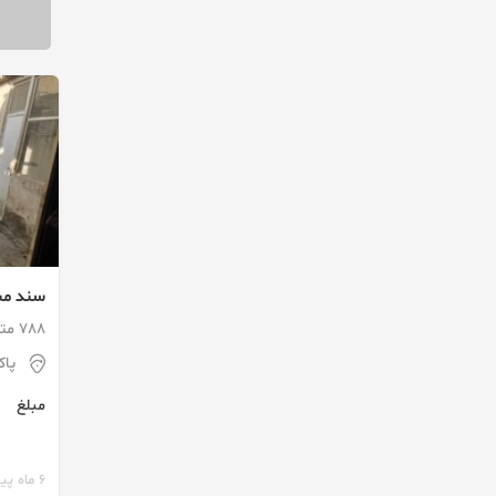
سند مسک
صنعتی )
788 متر / سرایداری
پا
مبلغ
6 ماه پیش