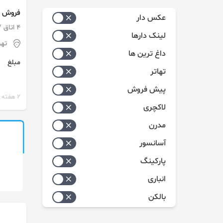
زیاد به کم
سوله
عکس دار
کم به زیاد
4 اتاق / ساخت 1405 / پارکینگ
لینک دارها
یکجا در منطق
تهر
داغ ترین ها
مبلغ
تهاتر
پیش فروش
2 هفته پیش
لاکچری
مدرن
آسانسور
پارکینگ
انباری
بالکن