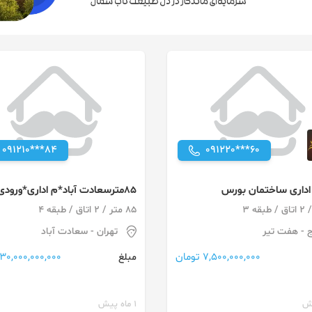
091210***84
091220***60
85مترسعادت آباد*م اداری*ورودی
لابی*بازسازی شده
85 متر / 2 اتاق / طبقه 4
ج
- هفت تیر
تهران
- سعادت آباد
7,500,000,000 تومان
30,000,000,000 تومان
مبلغ
1 ماه پیش