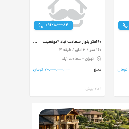
091210***84
160متر بلوار سعادت آباد *موقعیت
اداری *براصلی
160 متر / 3 اتاق / طبقه 3
تهران
- سعادت آباد
70,000,000,000 تومان
مبلغ
1 ماه پیش