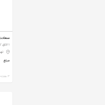
سعادت آباد67متر بر
1 اتاق / طبقه 1 / ساخت 1392
تهر
مبلغ
3 هفته پیش