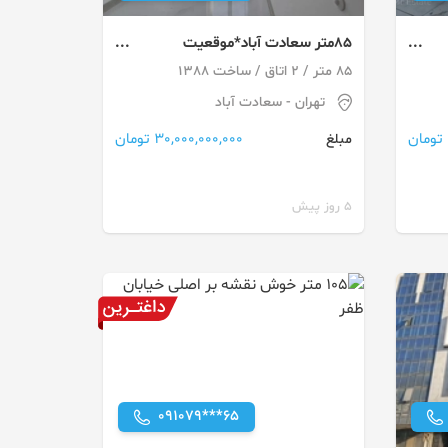
85متر سعادت آباد*موقعیت
اداری*براصلی*مطب،دفاترکار
85 متر / 2 اتاق / ساخت 1388
تهران
- سعادت آباد
30,000,000,000 تومان
مبلغ
5 روز پیش
091079***65