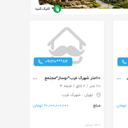
کلیک کنید
091210***84
110متر شهرک غرب*نوساز*مجتمع
اداری برند*ویو بینظیر
110 متر / 2 اتاق / طبقه 3
تهران
- شهرک غرب
60,000,000,000 تومان
مبلغ
1 ماه پیش