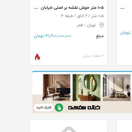
105 متر خوش نقشه بر اصلی خیابان
ظفر
105 متر / 2 اتاق / طبقه 3
تهران
- ظفر
41,400,000,000 تومان
مبلغ
3 هفته پیش
کلیک کنید