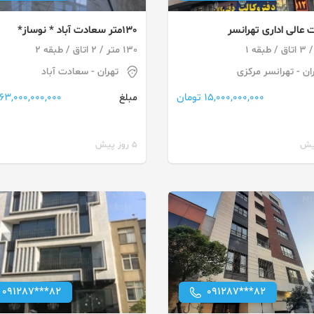
عالی اداری تهرانسر
130متر سعادت آباد * نوساز*
تابلوخور*مطب و دفترکار
130 متر / 2 اتاق / طبقه 2
ان
- تهرانسر مرکزی
تهران
- سعادت آباد
15,000,000,000 تومان
63,000,000,000 تومان
مبلغ
5 روز پیش
091287***82
091287***82