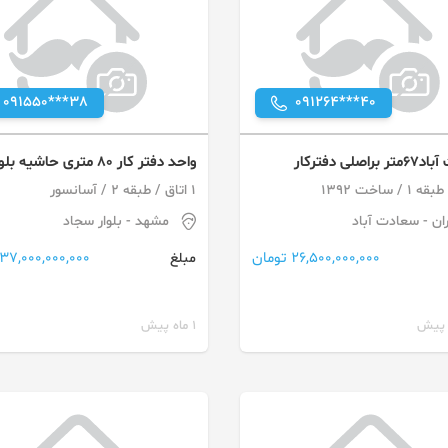
091550***38
091264***40
اصلی دفترکار
واحد دفتر کار ۸۰ متری حاشیه بل
سجاد
1 اتاق / طبقه 2 / آسانسور
ان
- سعادت آباد
مشهد
- بلوار سجاد
26,500,000,000 تومان
37,000,000,000 تومان
مبلغ
1 ماه پیش