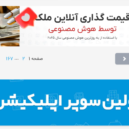
167
...
2
1
صفحه