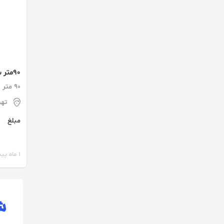
90متر
*لابی،
90 متر / 1 اتاق / طبقه 3
تهر
مبلغ
1 ماه پیش