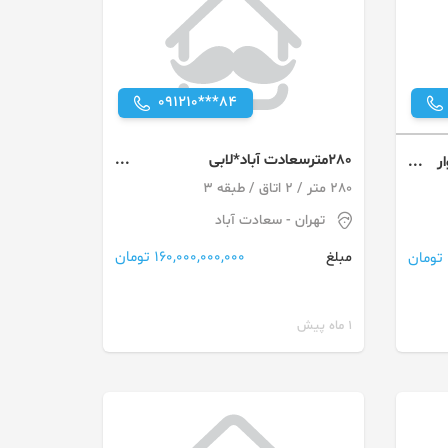
091210***84
280مترسعادت آباد*لابی
وار
شیک*پنجره قدی*نوساز*۴پارکینگ
280 متر / 2 اتاق / طبقه 3
تهران
- سعادت آباد
160,000,000,000 تومان
مبلغ
1 ماه پیش