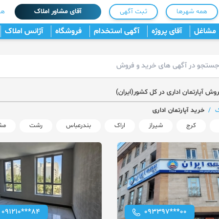
همه شهرها
ثبت آگهی
آقای مشاور املاک
هم
مشاغل
آقای پروژه
آگهی استخدام
فروشگاه
آژانس املاک
وش آپارتمان اداری در کل کشور(ایران)
ک
/
خرید آپارتمان اداری
کرج
شیراز
اراک
بندرعباس
رشت
مش
091210***84
093397***00