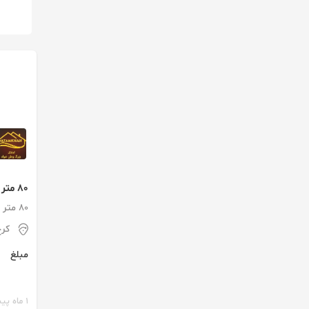
80 متر اداری ساختمان بورس
80 متر / 2 اتاق / طبقه 3
کر
مبلغ
1 ماه پیش