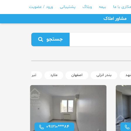
کاری با ما
بیمه
وبلاگ
پشتیبانی
ورود / عضویت
مشاور املاک
جستجو
هد
بندر انزلی
اصفهان
ملارد
تبریز
شیرگاه
091210***84