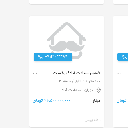
091210***84
107مترسعادت آباد*موقعیت
اداری*نوساز*جای پارک مناسب
107 متر / 2 اتاق / طبقه 3
تهران
- سعادت آباد
44,500,000,000 تومان
مبلغ
1 ماه پیش