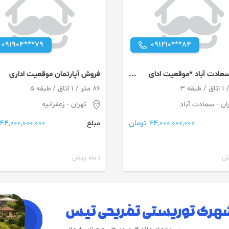
091904***79
091210***84
 سعادت آباد *موقعیت ادای
فروش آپارتمان موقعیت اداری
جای پارک مناسب
86 متر / 1 اتاق / طبقه 5
ان
- سعادت آباد
تهران
- زعفرانیه
44,000,000,000 تومان
44,000,000,000 تومان
مبلغ
1 ماه پیش