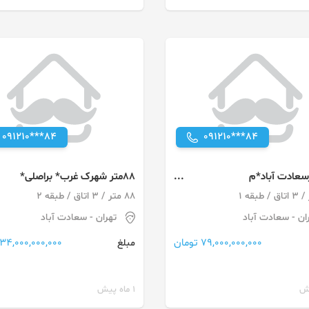
091210***84
091210***84
مترسعادت آباد*م
88متر شهرک غرب* براصلی*
نوساز*جای پارک خوب،ویودار
تابلوخور* نزدیک مترو
88 متر / 3 اتاق / طبقه 2
ان
- سعادت آباد
تهران
- سعادت آباد
79,000,000,000 تومان
34,000,000,000 تومان
مبلغ
1 ماه پیش