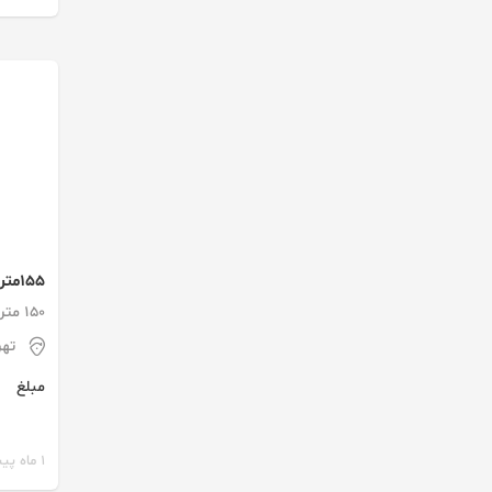
155
اداری*
150 متر / 3 اتاق / طبقه 1
تهر
مبلغ
1 ماه پیش