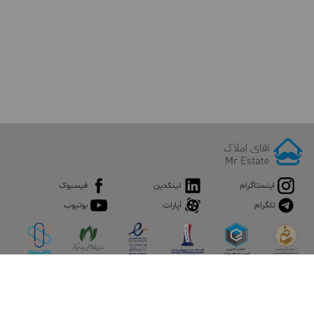
اینستاگرام
لینکدین
فیسبوک
تلگرام
آپارات
یوتیوب
اپلیکیشن آقای املاک
آقای املاک؛ گوگل صنعت ساختمان و املاک ایران سوپراپلیکیشن را