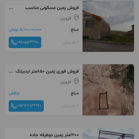
فروش زمین مسکونی مناسب
ویلاسازی در آشنستان
قزوین
مبلغ
5,100,000,000 تومان
091055***90
2 ماه پیش
فروش فوری زمین ۸۵۰متر اردبیلک
قزوین | سرمایه‌گذاری مطمئن،
قزوین
چشم‌انداز بی‌نظیر
مبلغ
توافقی
093328***61
3 ماه پیش
1200متر زمین دوطرفه جاده