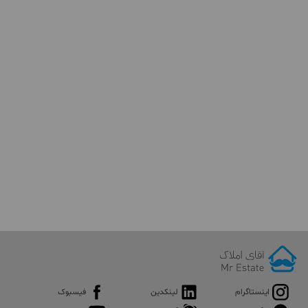
اینستاگرام
لینکدین
فیسبوک