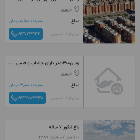
۱۶ متری
قزوین
مبلغ
5,500,000,000 تومان
09372***32
بیش از 12 ماه پیش
زمین۱۳۰۰متر دارای چاه اب و فنس
و‌درخت و یک انباری و سرویس
قزوین
بهداشتی واقع در شفیع اباد
مبلغ
3,000,000,000 تومان
093378***35
بیش از 12 ماه پیش
باغ انگور ۷ ساله
700 متر / ساخت 1387