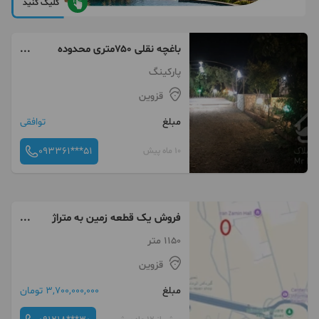
کلیک کنید
باغچه نقلی ۷۵۰متری محدوده
غریبکش
پارکینگ
قزوین
مبلغ
توافقی
093361***51
10 ماه پیش
فروش یک قطعه زمین به متراژ
1150 متر
1150 متر
قزوین
مبلغ
3,700,000,000 تومان