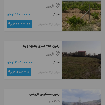
قزوین
مبلغ
980,000,000 تومان
092218***24
بیش از 12 ماه پیش
زمین ۷۵۰ متری باغچه ویلا
قزوین
مبلغ
2,250,000,000 تومان
091256***00
بیش از 12 ماه پیش
زمین مسکونی فروشی
445 متر