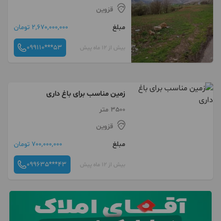
قزوین
مبلغ
2,670,000,000 تومان
099110***53
بیش از 12 ماه پیش
زمین مناسب برای باغ داری
3500 متر
قزوین
مبلغ
700,000,000 تومان
099635***43
بیش از 12 ماه پیش