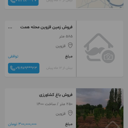
091218***30
بیش از 12 ماه پیش
فروش زمین قزوین محله همت
آباد
585 متر
قزوین
مبلغ
توافقی
091979***23
بیش از 12 ماه پیش
فروش باغ کشاورزی
250 متر / ساخت 1400
قزوین
مبلغ
300,000,000 تومان