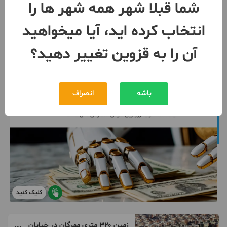
شما قبلا شهر همه شهر ها را
مبلغ
توافقی
انتخاب کرده اید، آیا میخواهید
091998***68
بیش از 12 ماه پیش
آن را به قزوین تغییر دهید؟
باشه
انصراف
کلیک کنید
زمین ۳۲۰ متری مهرگان در خیابان