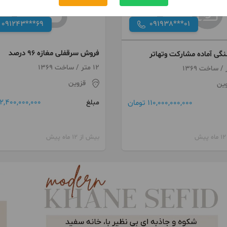
091243***69
091938***01
فروش سرقفلی مغازه ۹۶ درصد
گی آماده مشارکت وتهاتر
12 متر / ساخت 1369
قزوین
وین
2,400,000,000 تومان
110,000,000,000 تومان
مبلغ
بیش از 12 ماه پیش