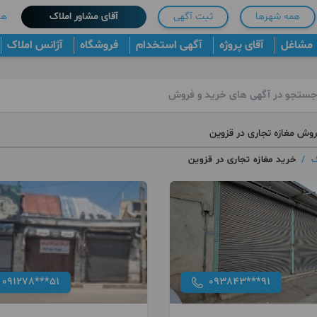
همه شهرها
ثبت آگهی
آقای مشاور املاک
هم
مشاغل
آقای پروژه
آگهی استخدام
فروشگاه
آژانس املاک
روش مغازه تجاری در قزوین
ک
/
خرید مغازه تجاری در قزوین
091278***51
093843***91