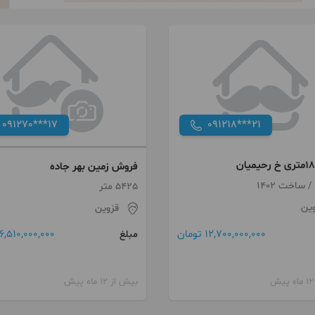
091270***17
091218***21
فروش زمین بهر جاده
5425 متر
وین
قزوین
12,700,000,000 تومان
6,510,000,000 تومان
مبلغ
بیش از 12 ماه پیش