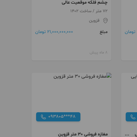
چشم فلکه موقعیت عالی
72 متر / ساخت 1402
قزوین
21,000,000,000 تومان
مبلغ
8 ماه پیش
093805***48
ی
مغازه فروشی 30 متر قزوین