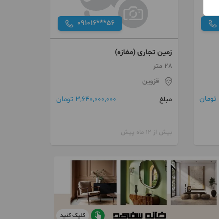
091016***56
زمین تجاری (مغازه)
28 متر
قزوین
3,640,000,000 تومان
مبلغ
بیش از 12 ماه پیش
کلیک کنید