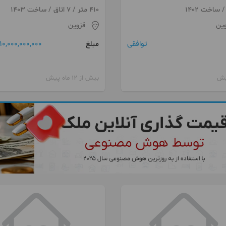
(کلبه سویئسی)
410 متر / 7 اتاق / ساخت 1403
وین
قزوین
توافقی
10,000,000,000 تومان
مبلغ
بیش از 12 ماه پیش