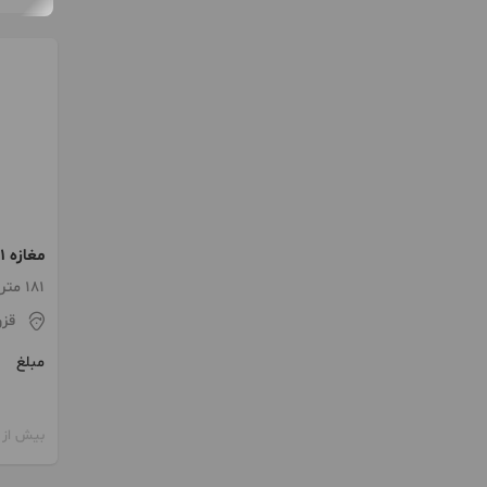
مغازه 181متری خ رحیمیان
181 متر / ساخت 1402
قز
مبلغ
بیش از 12 ماه پیش