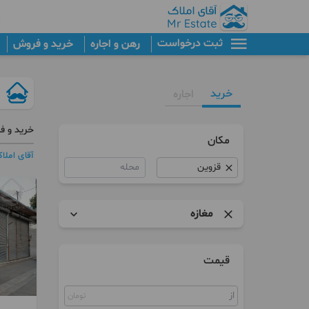
ثبت درخواست
رهن و اجاره
خرید و فروش
خرید
اجاره
خرید و ف
مکان
آقای املا
محله
مغازه
آپارتمان
قیمت
برج
تومان
کلنگی