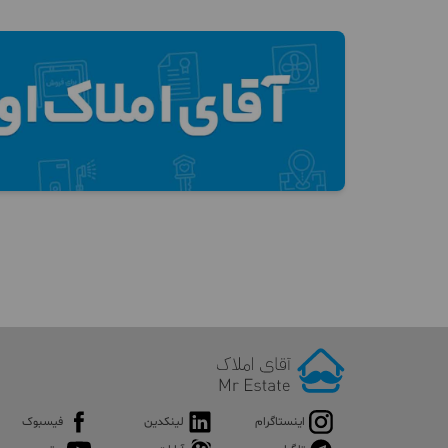
اینستاگرام
لینکدین
فیسبوک