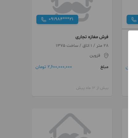
091984***21
فرش مغازه تجاری
28 متر / 1 اتاق / ساخت 1375
قزوین
2,600,000,000 تومان
مبلغ
بیش از 12 ماه پیش