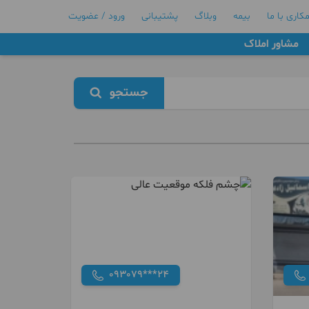
کاری با ما
بیمه
وبلاگ
پشتیبانی
ورود / عضویت
مشاور املاک
جستجو
093079***24