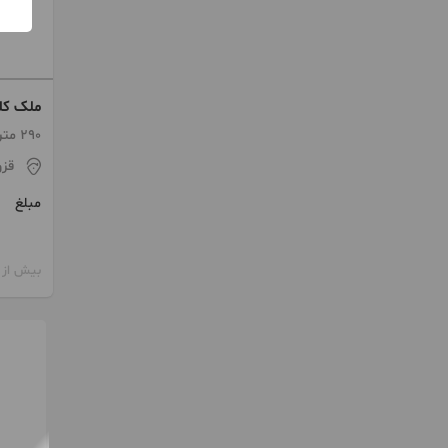
ملک کلن
290 متر / ساخت 1369
قز
مبلغ
بیش از 12 ماه پیش