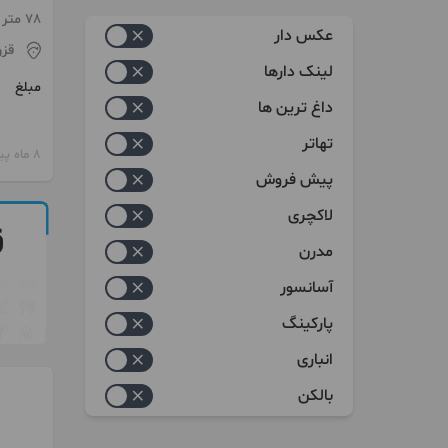
زیاد به کم
78 متر / ساخت 1402
عکس دار
قز
کم به زیاد
لینک دارها
مبلغ
داغ ترین ها
تهاتر
8 ماه پیش
پیش فروش
لاکچری
مدرن
آسانسور
پارکینگ
انباری
بالکن