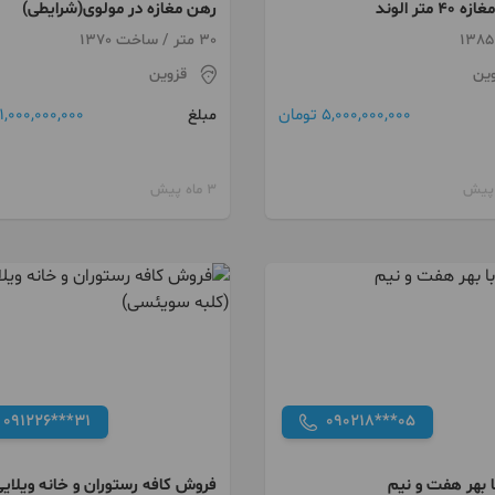
 متر الوند
رهن مغازه در مولوی(شرایطی)
30 متر / ساخت 1370
وین
قزوین
5,000,000,000 تومان
1,000,000,000 تومان
مبلغ
3 ماه پیش
091226***31
090218***05
ا بهر هفت و نیم
فروش کافه رستوران و خانه ویلای