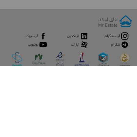
اینستاگرام
لینکدین
فیسبوک
تلگرام
آپارات
یوتیوب
اپلیکیشن آقای املاک
آقای املاک؛ گوگل صنعت ساختمان و املاک ایران سوپراپلیکیشن را
نصب کنید و هر آنچه در بازار ملک نیاز دارید، یکجا در اختیار داشته
باشید.