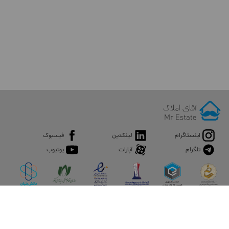
اینستاگرام
لینکدین
فیسبوک
تلگرام
آپارات
یوتیوب
اپلیکیشن آقای املاک
آقای املاک؛ گوگل صنعت ساختمان و املاک ایران سوپراپلیکیشن را