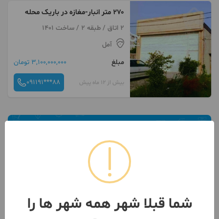
۲۷۰ متر انبار-مغازه در باریک محله
2 اتاق / طبقه 2 / ساخت 1401
آمل
مبلغ
3,100,000,000 تومان
091191***88
بیش از 12 ماه پیش
شما قبلا شهر همه شهر ها را