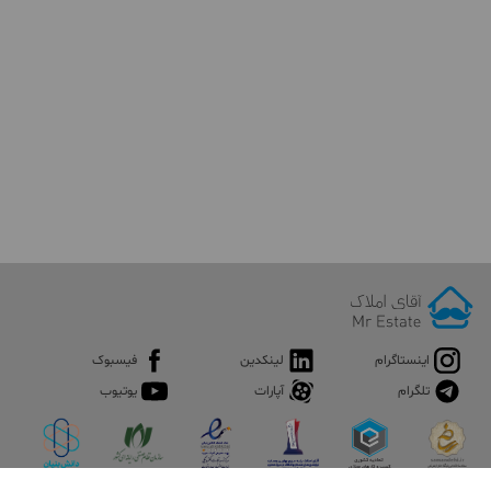
اینستاگرام
لینکدین
فیسبوک
تلگرام
آپارات
یوتیوب