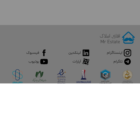
اینستاگرام
لینکدین
فیسبوک
تلگرام
آپارات
یوتیوب
اپلیکیشن آقای املاک
آقای املاک؛ گوگل صنعت ساختمان و املاک ایران سوپراپلیکیشن را
نصب کنید و هر آنچه در بازار ملک نیاز دارید، یکجا در اختیار داشته
باشید.