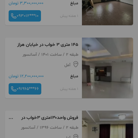
مبلغ
3,300,000,000 تومان
093012***10
1 هفته پیش
۱۴۵ متری ۳ خواب در خیابان هراز
طبقه 2 / ساخت 1401 / آسانسور
آمل
مبلغ
12,200,000,000 تومان
091965***66
1 هفته پیش
فروش واحد۱۳۰متری ۳خواب در
خیابان هراز
طبقه 2 / ساخت 1396 / آسانسور