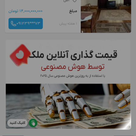
آمل
مبلغ
14,000,000,000 تومان
091239***73
1 هفته پیش
کلیک کنید