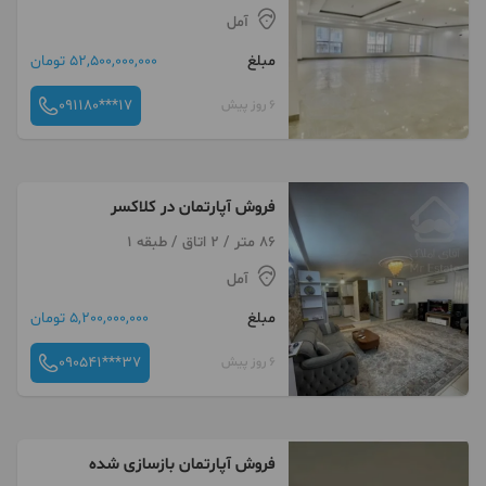
آمل
مبلغ
52,500,000,000 تومان
091180***17
6 روز پیش
فروش آپارتمان در کلاکسر
86 متر / 2 اتاق / طبقه 1
آمل
مبلغ
5,200,000,000 تومان
090541***37
6 روز پیش
فروش آپارتمان بازسازی شده