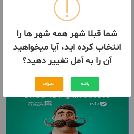
آپارتمان ۱۶۰ متری سه خواب
155 متر / طبقه 2 / ساخت 1403
آمل
شما قبلا شهر همه شهر ها را
مبلغ
14,000,000,000 تومان
انتخاب کرده اید، آیا میخواهید
091945***01
1 هفته پیش
آن را به آمل تغییر دهید؟
باشه
انصراف