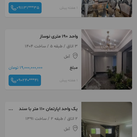
091131***35
1 هفته پیش
واحد ۱۹۰ متری نوساز
3 اتاق / طبقه 5 / ساخت 1404
آمل
مبلغ
19,000,000,000 تومان
090240***41
1 هفته پیش
یک واحد اپارتمان ۱۱۰ متر با سند
شخصی ساز
2 اتاق / طبقه 2 / ساخت 1391
آمل