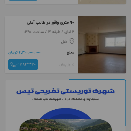
۹۰ متری واقع در طالب آملی
2 اتاق / طبقه 3 / ساخت 1390
آمل
مبلغ
4,300,000,000 تومان
091181***20
5 روز پیش