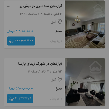
آپارتمان ۱۰۸ متری دو نبش بر
خیابان برند طبری
2 اتاق / طبقه 2 / ساخت 1390
آمل
مبلغ
8,200,000,000 تومان
092332***82
1 روز پیش
آپارتمان در شهرک زیبای پارسا
92 متر / 2 اتاق / طبقه 4
آمل
مبلغ
5,700,000,000 تومان
091132***78
1 روز پیش