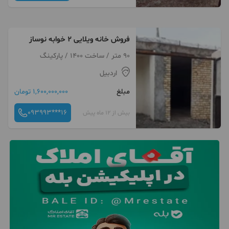
فروش خانه ویلایی ۲ خوابه نوساز
90 متر / ساخت 1400 / پارکینگ
اردبیل
مبلغ
1,600,000,000 تومان
093993***16
بیش از 12 ماه پیش