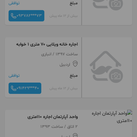
مبلغ
توافقی
093782***73
بیش از 12 ماه پیش
اجاره خانه ویلایی ۷۰ متری ۱ خوابه
ساخت 1397 / انباری
اردبیل
مبلغ
توافقی
091429***40
بیش از 12 ماه پیش
واحد آپارتمان اجاره ۱۱۰متری
2 اتاق / ساخت 1393