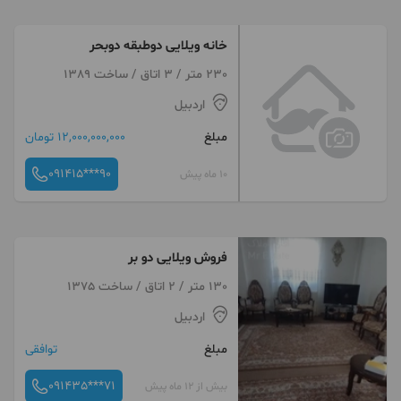
خانه ویلایی دوطبقه دوبحر
230 متر / 3 اتاق / ساخت 1389
اردبیل
مبلغ
12,000,000,000 تومان
091415***90
10 ماه پیش
فروش ویلایی دو بر
130 متر / 2 اتاق / ساخت 1375
اردبیل
مبلغ
توافقی
091435***71
بیش از 12 ماه پیش