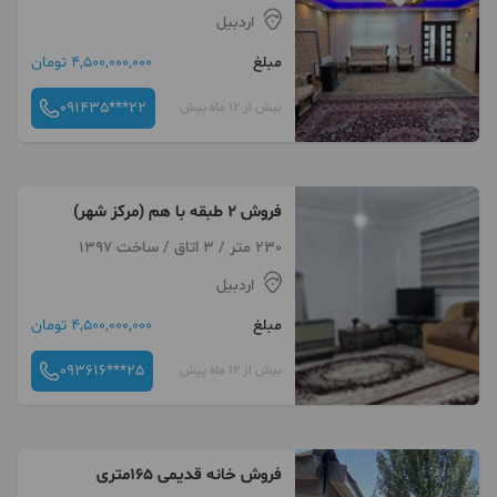
اردبیل
مبلغ
4,500,000,000 تومان
091435***22
بیش از 12 ماه پیش
فروش ۲ طبقه با هم (مرکز شهر)
230 متر / 3 اتاق / ساخت 1397
اردبیل
مبلغ
4,500,000,000 تومان
093616***25
بیش از 12 ماه پیش
فروش خانه قدیمی ۱۶۵متری