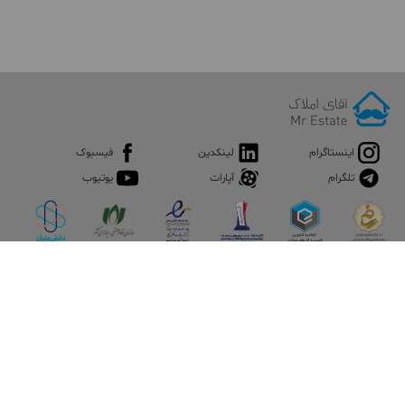
اینستاگرام
لینکدین
فیسبوک
تلگرام
آپارات
یوتیوب
اپلیکیشن آقای املاک
آقای املاک؛ گوگل صنعت ساختمان و املاک ایران سوپراپلیکیشن را
نصب کنید و هر آنچه در بازار ملک نیاز دارید، یکجا در اختیار داشته
باشید.