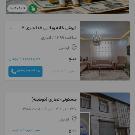
کلیک کنید
فروش خانه ویلایی ۱۰۵ متری ۲
خوابه
ساخت 1399 / انباری
اردبیل
مبلغ
2,000,000,000 تومان
093645***98
بیش از 12 ماه پیش
مسکونی-تجاری (دوطبقه)
267 متر / 3 اتاق / ساخت 1385
اردبیل
مبلغ
6,900,000,000 تومان