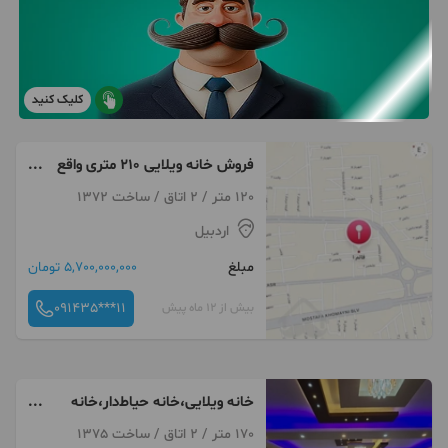
کلیک کنید
فروش خانه ویلایی ۲۱۰ متری واقع
در کوچه قائم ۱
120 متر / 2 اتاق / ساخت 1372
اردبیل
مبلغ
5,700,000,000 تومان
091435***11
بیش از 12 ماه پیش
خانه ویلایی،خانه حیاط‌دار،خانه
خلخال،ویلا خلخال
170 متر / 2 اتاق / ساخت 1375