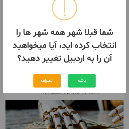
فروش خانه درخوجین
80 متر / 1 اتاق / ساخت 1380
اردبیل
شما قبلا شهر همه شهر ها را
مبلغ
2,850,000,000 تومان
انتخاب کرده اید، آیا میخواهید
091495***34
بیش از 12 ماه پیش
آن را به اردبیل تغییر دهید؟
باشه
انصراف