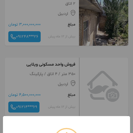
2 اتاق
اردبیل
مبلغ
3,000,000,000 تومان
091248***26
بیش از 12 ماه پیش
فروش واحد مسکونی ویلایی
350 متر / 4 اتاق / پارکینگ
اردبیل
مبلغ
4,500,000,000 تومان
091214***69
بیش از 12 ماه پیش