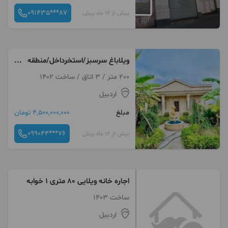
091435***87
بیش از 12 ماه پیش
ویلاباغ سرسبز/استخرداخل/منطقه
امن و برند
200 متر / 3 اتاق / ساخت 1402
اردبیل
مبلغ
4,500,000,000 تومان
099044***76
بیش از 12 ماه پیش
اجاره خانه ویلایی ۸۰ متری ۱ خوابه
ساخت 1403
اردبیل