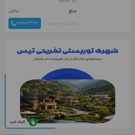
اردبیل
مبلغ
توافقی
091462***13
بیش از 12 ماه پیش
کلیک کنید