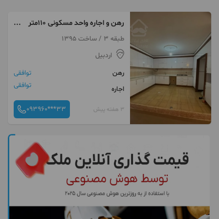
رهن و اجاره واحد مسکونی ۱۱۰متر
دو‌خواب(شهرک توحید)
طبقه 3 / ساخت 1395
اردبیل
رهن
توافقی
توافقی
اجاره
093960***33
3 هفته پیش