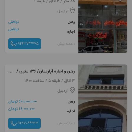
85 متر / 2 اتاق / طبقه 1
اردبیل
رهن
توافقی
توافقی
اجاره
091937***75
1 هفته پیش
رهن و اجاره آپارتمان/ ۱۳۶ متری /
معادی
3 اتاق / طبقه 5 / ساخت 1400
اردبیل
رهن
600,000,000 تومان
16,000,000 تومان
اجاره
091470***43
1 هفته پیش