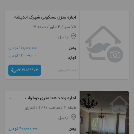
اجاره منزل مسکونی شهرک اندیشه
75 متر / 2 اتاق / طبقه 3
اردبیل
رهن
100,000,000 تومان
13,000,000 تومان
اجاره
091415***73
1 هفته پیش
اجاره واحد ۱۰۵ متری دوخواب
عطایی
طبقه 2 / ساخت 1390 / انباری
اردبیل
رهن
400,000,000 تومان