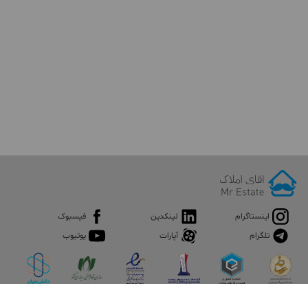
اینستاگرام
لینکدین
فیسبوک
تلگرام
آپارات
یوتیوب
اپلیکیشن آقای املاک