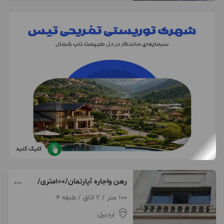
کلیک کنید
رهن واجاره آپارتمان/100متری/
دروازه مشگین( رسولیه)
100 متر / 2 اتاق / طبقه 4
اردبیل