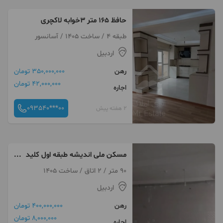
حافظ ۱۶۵ متر ۳خوابه لاکچری
طبقه 4 / ساخت 1405 / آسانسور
اردبیل
رهن
350,000,000 تومان
42,000,000 تومان
اجاره
093540***00
2 هفته پیش
مسکن ملی اندیشه طبقه اول کلید
نخورده
90 متر / 2 اتاق / ساخت 1405
اردبیل
رهن
400,000,000 تومان
8,000,000 تومان
اجاره