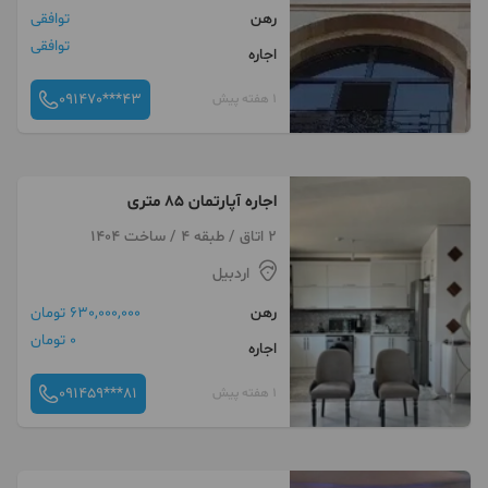
رهن
توافقی
توافقی
اجاره
091470***43
1 هفته پیش
اجاره آپارتمان ۸۵ متری
2 اتاق / طبقه 4 / ساخت 1404
اردبیل
رهن
630,000,000 تومان
0 تومان
اجاره
091459***81
1 هفته پیش