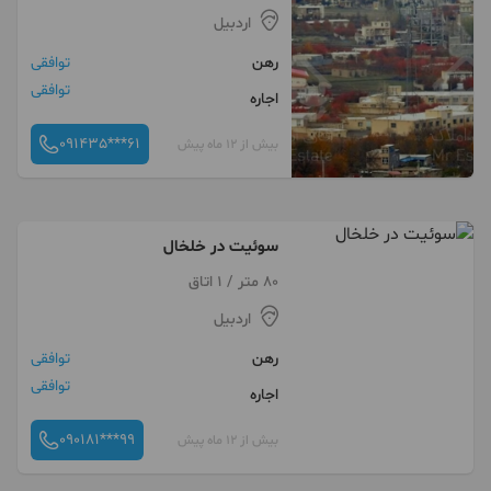
اردبیل
رهن
توافقی
توافقی
اجاره
091435***61
بیش از 12 ماه پیش
سوئیت در خلخال
80 متر / 1 اتاق
اردبیل
رهن
توافقی
توافقی
اجاره
090181***99
بیش از 12 ماه پیش