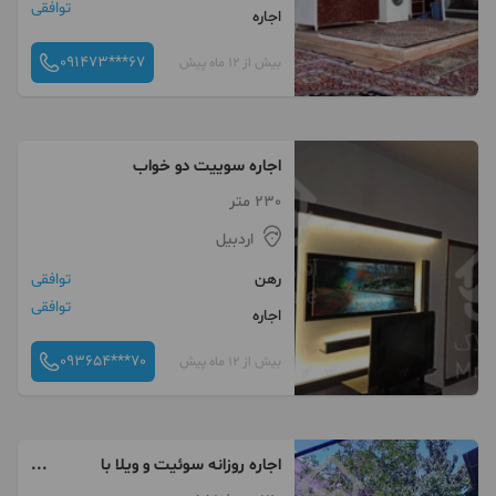
توافقی
اجاره
091473***67
بیش از 12 ماه پیش
اجاره سوییت دو خواب
230 متر
اردبیل
رهن
توافقی
توافقی
اجاره
093654***70
بیش از 12 ماه پیش
اجاره روزانه سوئیت و ویلا با
امکانات کامل