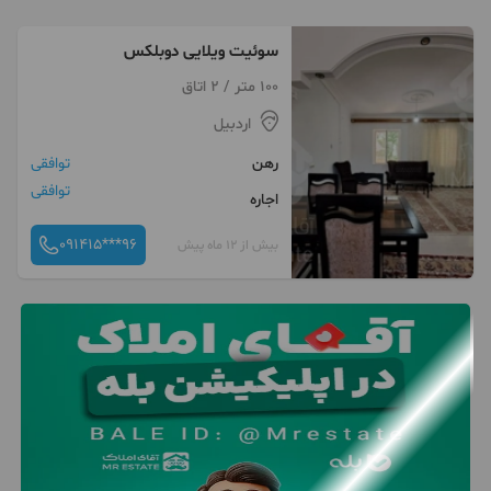
سوئیت ویلایی دوبلکس
100 متر / 2 اتاق
اردبیل
رهن
توافقی
توافقی
اجاره
091415***96
بیش از 12 ماه پیش