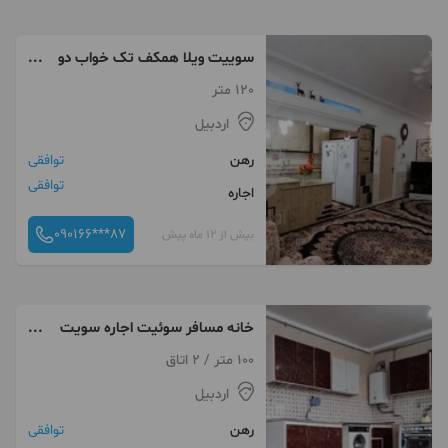
سوییت ویلا همکف تک خواب دو
خواب
120 متر
اردبیل
رهن
توافقی
توافقی
اجاره
090166***87
بیش از 12 ماه پیش
خانه مسافر سوئیت اجاره سویت
مبله در نزدیکی سوها
100 متر / 2 اتاق
اردبیل
رهن
توافقی