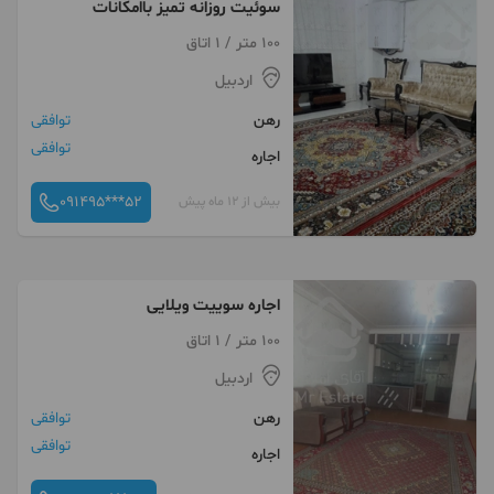
سوئیت روزانه تمیز باامکانات
100 متر / 1 اتاق
اردبیل
رهن
توافقی
توافقی
اجاره
091495***52
بیش از 12 ماه پیش
اجاره سوییت ویلایی
100 متر / 1 اتاق
اردبیل
رهن
توافقی
توافقی
اجاره