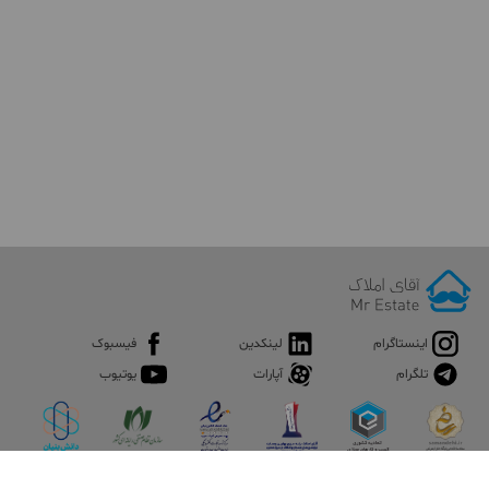
اینستاگرام
لینکدین
فیسبوک
تلگرام
آپارات
یوتیوب
اپلیکیشن آقای املاک