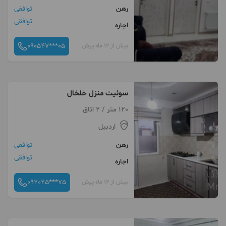
رهن
توافقی
توافقی
اجاره
090547***05
بیش از 12 ماه پیش
سوئیت منزل خلخال
120 متر / 2 اتاق
اردبیل
رهن
توافقی
توافقی
اجاره
092025***75
بیش از 12 ماه پیش