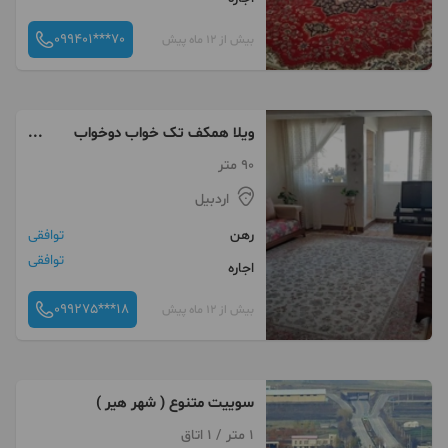
099401***70
بیش از 12 ماه پیش
ویلا همکف تک خواب دوخواب
سوییت
90 متر
اردبیل
رهن
توافقی
توافقی
اجاره
099275***18
بیش از 12 ماه پیش
سوییت متنوع ( شهر هیر )
1 متر / 1 اتاق