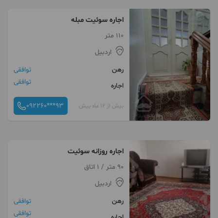
اجاره سوئیت مبله
110 متر
اردبیل
رهن
توافقی
توافقی
اجاره
092260***93
بیش از 12 ماه پیش
اجاره روزانه سوئیت
90 متر / 1 اتاق
اردبیل
رهن
توافقی
توافقی
اجاره