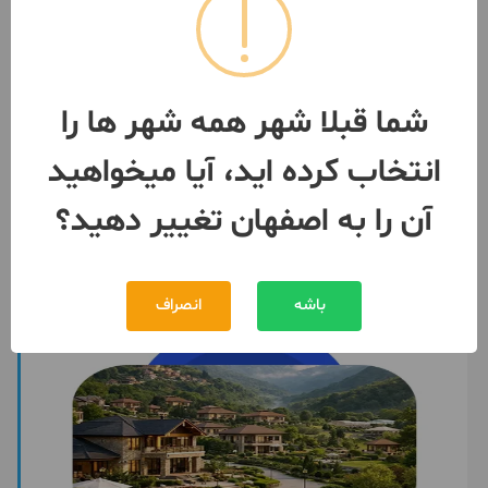
آپارتمان 170متری دشتستان
170 متر / 3 اتاق / طبقه 1
اصفهان
- دشتستان
شما قبلا شهر همه شهر ها را
مبلغ
12,750,000,000 تومان
انتخاب کرده اید، آیا میخواهید
091391***01
6 ماه پیش
آن را به اصفهان تغییر دهید؟
باشه
انصراف