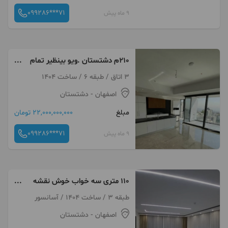
099286***71
9 ماه پیش
۲۱۰م دشتستان .ویو بینظیر تمام
شهر سازه برندولاکچری
3 اتاق / طبقه 6 / ساخت 1404
اصفهان
- دشتستان
مبلغ
22,000,000,000 تومان
099286***71
9 ماه پیش
۱۱۰ متری سه خواب خوش نقشه
دونبش دشتستان
طبقه 3 / ساخت 1404 / آسانسور
اصفهان
- دشتستان