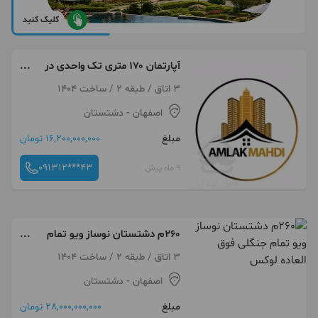
کلیک کنید
آپارتمان ۱۷۰ متری تک واحدی در
دشتستان
3 اتاق / طبقه 2 / ساخت 1404
اصفهان
- دشتستان
مبلغ
16,200,000,000 تومان
091312***43
9 ماه پیش
۲۶۰م دشتستان نوساز ویو تمام
جنگلی فوق العاده لوکس
3 اتاق / طبقه 2 / ساخت 1404
اصفهان
- دشتستان
مبلغ
28,000,000,000 تومان