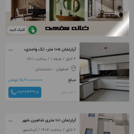
کلیک کنید
آپارتمان ۱۰۵ متر، تک واحدی،
دشتستان، فرسان
2 اتاق / طبقه 1 / ساخت 1401
اصفهان
- دشتستان
مبلغ
15,200,000,000 تومان
091344***08
2 ماه پیش
آپارتمان ۱۰۱ متری شاهین شهر
مجتمع ۷ واحدی طبقه اول
2 اتاق / ساخت 1404 / آسانسور