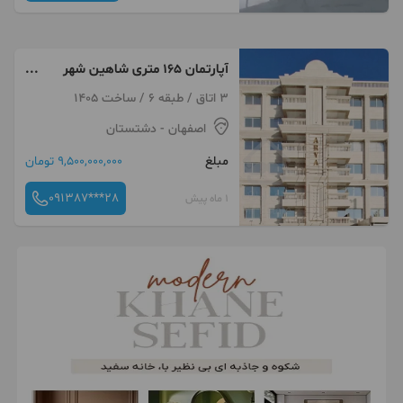
آپارتمان ۱۶۵ متری شاهین شهر
صفر کلید اول دوطرف نور
3 اتاق / طبقه 6 / ساخت 1405
اصفهان
- دشتستان
مبلغ
9,500,000,000 تومان
091387***28
1 ماه پیش