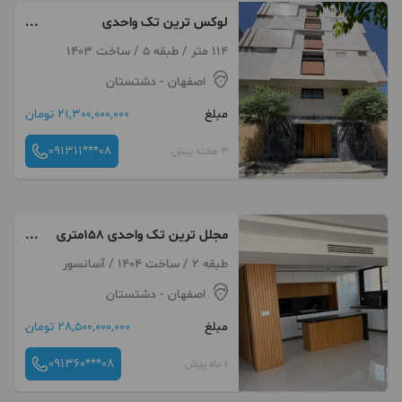
لوکس ترین تک واحدی
*با*۴۰متربهار خواب اختصاصی
114 متر / طبقه 5 / ساخت 1403
اصفهان
- دشتستان
مبلغ
21,300,000,000 تومان
091311***08
3 هفته پیش
مجلل ترین تک واحدی ۱۵۸متری
۳خواب مستر
طبقه 2 / ساخت 1404 / آسانسور
اصفهان
- دشتستان
مبلغ
28,500,000,000 تومان
091360***08
1 ماه پیش