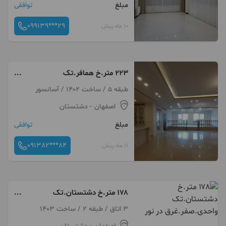
مبلغ
توافقی
099139***29
10 ماه پیش
۲۲۳ متر.خ همافر.تک
واحدی.صفر.۵۰ متر بهار خواب
طبقه 5 / ساخت 1402 / آسانسور
اصفهان
- دشتستان
مبلغ
توافقی
091382***84
11 ماه پیش
۱۷۸ متر.خ دشتستان.تک
واحدی.صفر.غرق در نور
3 اتاق / طبقه 2 / ساخت 1403