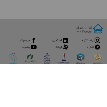
اینستاگرام
لینکدین
فیسبوک
تلگرام
آپارات
یوتیوب
اپلیکیشن آقای املاک
آقای املاک؛ گوگل صنعت ساختمان و املاک ایران سوپراپلیکیشن را
نصب کنید و هر آنچه در بازار ملک نیاز دارید، یکجا در اختیار داشته
باشید.