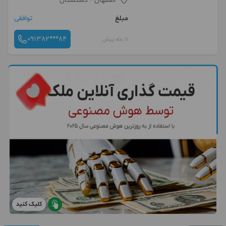
اصفهان
- دشتستان
مبلغ
توافقی
091382***84
11 ماه پیش
کلیک کنید