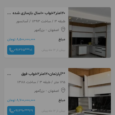
۱۲۰متر۲خواب ۱۰سال بازسازی شده
فوق شیک خ حمزه جنوبی
طبقه 3 / ساخت 1393 / آسانسور
اصفهان
- بزرگمهر
مبلغ
8,500,000,000 تومان
091365***01
بیش از 12 ماه پیش
**آپارتمان120متر2خواب فوق
شیک خیابان حمزه جنوبی**
125 متر / طبقه 3 / ساخت 1388
اصفهان
- بزرگمهر
مبلغ
8,700,000,000 تومان
091390***29
بیش از 12 ماه پیش