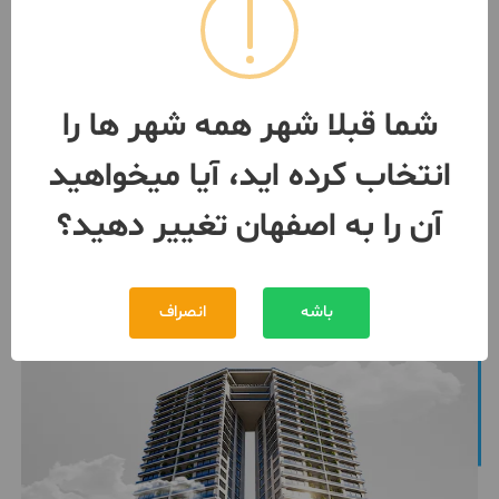
فروش اکازیون خانه ۱۰۰ درصد
ساخت بر هشت بهشت شرقی
ساخت 1369 / پارکینگ / انباری
اصفهان
- بزرگمهر
شما قبلا شهر همه شهر ها را
مبلغ
12,000,000,000 تومان
انتخاب کرده اید، آیا میخواهید
091311***30
بیش از 12 ماه پیش
آن را به اصفهان تغییر دهید؟
باشه
انصراف