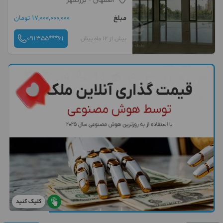
اصفهان
- بزرگمهر
مبلغ
17,000,000,000 تومان
091355***61
بیش از 12 ماه پیش
کلیک کنید