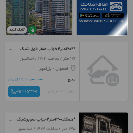
کلیک کنید
**۱۲۰متر۲خواب صفر فوق شیک
حیاط دار خ حمزه جنوبی**
121 متر / ساخت 1403 / آسانسور
اصفهان
- بزرگمهر
مبلغ
13,200,000,000 تومان
091365***01
بیش از 12 ماه پیش
*همکف130متر2خواب سوپرشیک
100حیاط حمزه جنوبی*
135 متر / ساخت 1403 / آسانسور