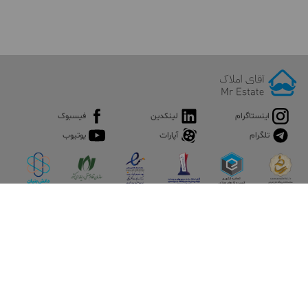
اینستاگرام
لینکدین
فیسبوک
تلگرام
آپارات
یوتیوب
اپلیکیشن آقای املاک
آقای املاک؛ گوگل صنعت ساختمان و املاک ایران سوپراپلیکیشن را
نصب کنید و هر آنچه در بازار ملک نیاز دارید، یکجا در اختیار داشته
باشید.