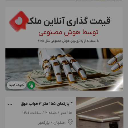
کلیک کنید
*آپارتمان ۱۵۵ متر ۳خواب فوق
شیک خیابان لاهور*
150 متر / طبقه 2 / ساخت 1401
اصفهان
- بزرگمهر