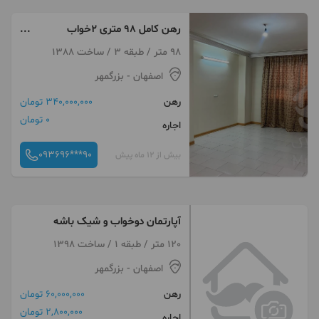
رهن کامل 98 متری 2خواب
بزرگمهر چهارراه هشت بهشت
98 متر / طبقه 3 / ساخت 1388
اصفهان
- بزرگمهر
رهن
340,000,000 تومان
0 تومان
اجاره
093696***90
بیش از 12 ماه پیش
آپارتمان دوخواب و شیک باشه
120 متر / طبقه 1 / ساخت 1398
اصفهان
- بزرگمهر
رهن
60,000,000 تومان
2,800,000 تومان
اجاره