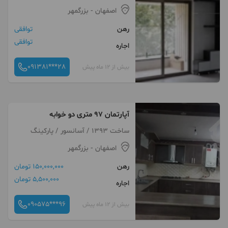
اصفهان
- بزرگمهر
رهن
توافقی
توافقی
اجاره
091381***28
بیش از 12 ماه پیش
آپارتمان ۹۷ متری دو خوابه
ساخت 1393 / آسانسور / پارکینگ
اصفهان
- بزرگمهر
رهن
150,000,000 تومان
5,500,000 تومان
اجاره
090575***96
بیش از 12 ماه پیش