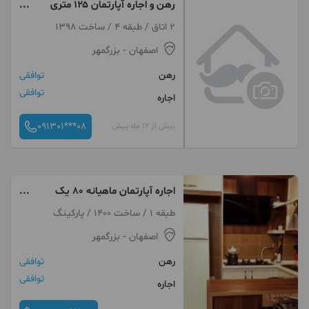
رهن و اجاره آپارتمان ۱۲۵ متری
شیک خ پروین
2 اتاق / طبقه 4 / ساخت 1398
اصفهان
- بزرگمهر
رهن
توافقی
توافقی
اجاره
091301***08
بیش از 12 ماه پیش
اجاره آپارتمان ماهیانه ۸۰ یک
خواب با وسایل
طبقه 1 / ساخت 1400 / پارکینگ
اصفهان
- بزرگمهر
رهن
توافقی
توافقی
اجاره