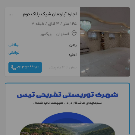
اجاره آپارتمان شیک پلاک دوم
خیابان
145 متر / 3 اتاق / طبقه 3
اصفهان
- بزرگمهر
رهن
توافقی
توافقی
اجاره
091354***89
بیش از 12 ماه پیش