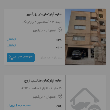
اجاره آپارتمان در بزرگمهر
طبقه 3 / آسانسور / پارکینگ
اصفهان
- بزرگمهر
رهن
توافقی
توافقی
اجاره
091330***63
بیش از 12 ماه پیش
اجاره آپارتمان مناسب زوج
70 متر / 1 اتاق / ساخت 1393
اصفهان
- بزرگمهر
رهن
600,000,000 تومان