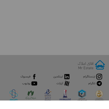
اینستاگرام
لینکدین
فیسبوک
تلگرام
آپارات
یوتیوب
اپلیکیشن آقای املاک