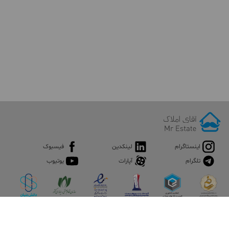
اینستاگرام
لینکدین
فیسبوک
تلگرام
آپارات
یوتیوب
اپلیکیشن آقای املاک