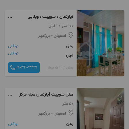
آپارتمان ، سوییت ، ویلایی
دربست
100 متر / 1 اتاق
اصفهان
- بزرگمهر
رهن
توافقی
توافقی
اجاره
090340***31
بیش از 12 ماه پیش
هتل سوییت آپارتمان مبله مرکز
شهر با تمام امکانات
50 متر
اصفهان
- بزرگمهر
رهن
توافقی