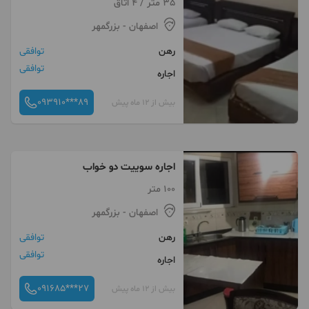
35 متر / 4 اتاق
اصفهان
- بزرگمهر
رهن
توافقی
توافقی
اجاره
093910***89
بیش از 12 ماه پیش
اجاره سوییت دو خواب
100 متر
اصفهان
- بزرگمهر
رهن
توافقی
توافقی
اجاره
091685***27
بیش از 12 ماه پیش