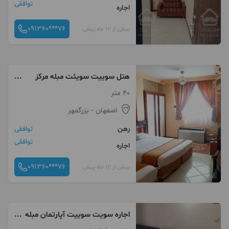
توافقی
اجاره
091360***76
بیش از 12 ماه پیش
هتل سوییت سویئت مبله مرکز
شهر
40 متر
اصفهان
- بزرگمهر
رهن
توافقی
توافقی
اجاره
091360***76
بیش از 12 ماه پیش
اجاره سویت سوییت آپارتمان مبله
هتل مرکز شهر