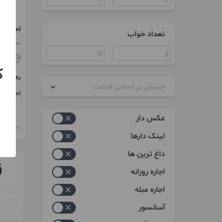
اجاره س
تعداد خواب
خانه س
100 متر / 2 اتاق
اص
ک
رهن
چینش بر اساس قیمت
اجاره
زیاد به کم
عکس دار
بیش از 12 ماه پیش
کم به زیاد
لینک دارها
داغ ترین ها
اجاره روزانه
اجاره مبله
آسانسور