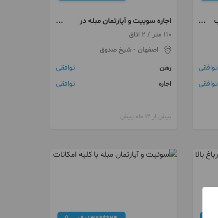
ب
اجاره سوییت و آپارتمان مبله در
شیخ صدوق
110 متر / 2 اتاق
اصفهان
- شیخ صدوق
توافقی
توافقی
رهن
توافقی
توافقی
اجاره
بیش از 12 ماه پیش