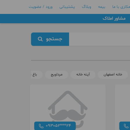
کاری با ما
بیمه
وبلاگ
پشتیبانی
ورود / عضویت
مشاور املاک
جستجو
خانه اصفهان
آینه خانه
مرداویج
باغ غدیر
خواجو
093052***24