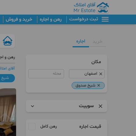
ثبت درخواست
رهن و اجاره
خرید و فروش
اجاره
خرید
رهن و اج
مکان
آقای املا
محله
شیخ 
شیخ صدوق
سوییت
آپارتمان
قیمت اجاره
رهن کامل
کلنگی