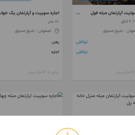
وئیت آپارتمان مبله فول
اجاره سوییت و آپارتمان یک خوا
 مرکزشهر
مبله شیخ صدوق
80 متر
فهان
- شیخ صدوق
اصفهان
- شیخ صدوق
توافقی
رهن
توافقی
اجاره
بیش از 12 ماه پیش