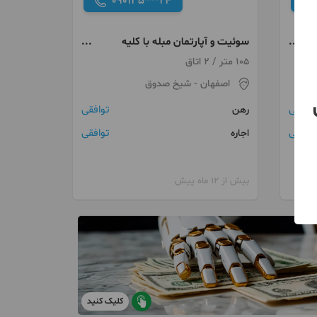
090135***24
اغ
سوئیت و آپارتمان مبله با کلیه
امکانات
105 متر / 2 اتاق
اصفهان
- شیخ صدوق
توافقی
توافقی
رهن
توافقی
توافقی
اجاره
بیش از 12 ماه پیش
کلیک کنید