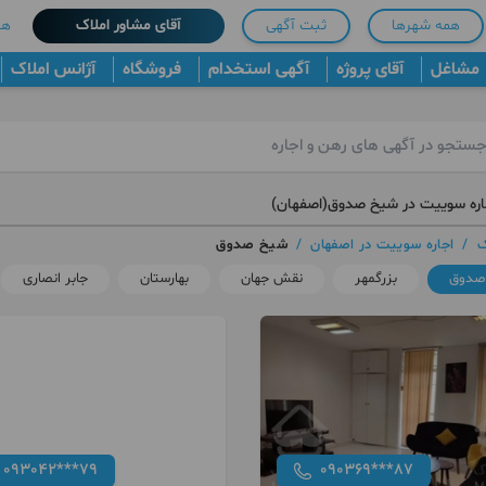
همه شهرها
ثبت آگهی
آقای مشاور املاک
هم
مشاغل
آقای پروژه
آگهی استخدام
فروشگاه
آژانس املاک
اره سوییت در شیخ صدوق(اصفهان)
ک
/
اجاره سوییت در اصفهان
/
شیخ صدوق
صدوق
بزرگمهر
نقش جهان
بهارستان
جابر انصاری
093042***79
090369***87