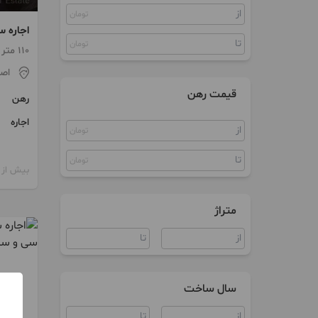
تومان
سوییت
اجاره س
ویلا
تومان
امکانات
110 متر / 2 اتاق
اص
آپارتمان اداری
قیمت رهن
رهن
اجاره
تومان
تومان
بیش از 12 ماه پیش
متراژ
سال ساخت