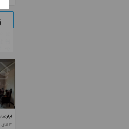
مجتمع 
3 اتاق / طبقه 1 / ساخت 1400