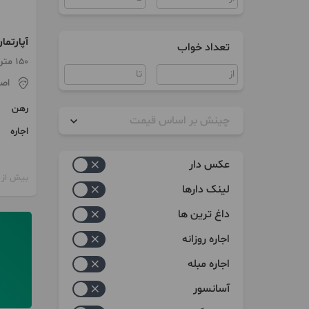
آپارتمان 150 متری 3 
تعداد خواب
150 متر / طبقه 5 / ساخت 1400
اص
رهن
چینش بر اساس قیمت
اجاره
زیاد به کم
عکس دار
کم به زیاد
بیش از 12 ماه پیش
لینک دارها
داغ ترین ها
اجاره روزانه
اجاره مبله
آسانسور