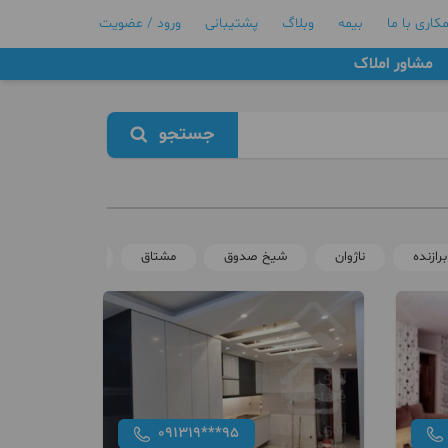
کاری با ما
بیمه
وبلاگ
پشتیبانی
ورود / عضویت
مشاور املاک
جستجو
برازنده
ناژوان
شیخ صدوق
مشتاق
بهارستان
091319***95