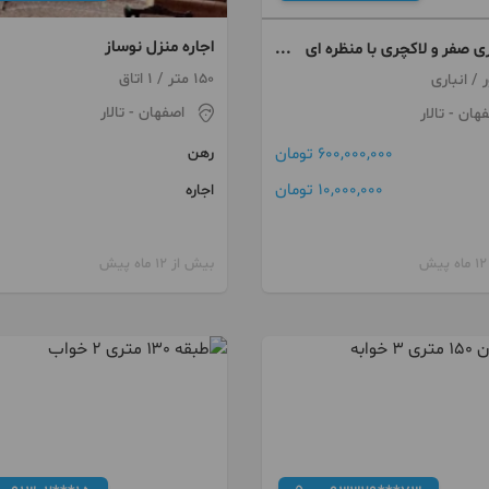
اجاره منزل نوساز
متری صفر و لاکچری با منظره ای
150 متر / 1 اتاق
 / انباری
اصفهان
- تالار
فهان
- تالار
رهن
600,000,000 تومان
10,000,000 تومان
اجاره
بیش از 12 ماه پیش