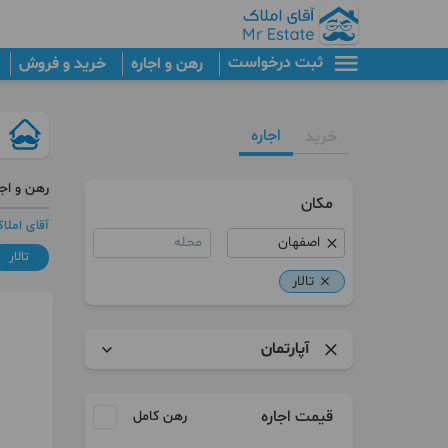
ثبت درخواست
رهن و اجاره
خرید و فروش
اجاره
خرید
رهن و اجا
مکان
آقای املا
محله
تالار
تالار
آپارتمان
آپارتمان
قیمت اجاره
رهن کامل
سوییت