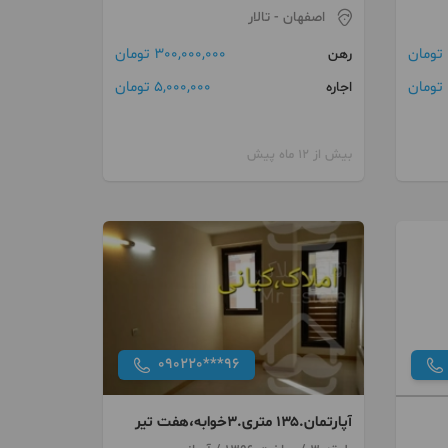
اصفهان
- تالار
300,000,000 تومان
رهن
ن
5,000,000 تومان
اجاره
بیش از 12 ماه پیش
090220***96
آپارتمان.۱۳۵ متری.۳خوابه،هفت تیر