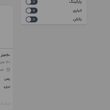
پارکینگ
انباری
بالکن
160متر صفردرتالار
160 متر / 3 اتاق / طبقه 3
اص
رهن
اجاره
بیش از 12 ماه پیش