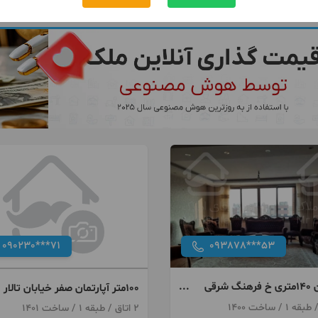
090230***71
093878***53
اپارتمان ۱۴۰متری خ فرهنگ شرقی
۱۰۰متر آپارتمان صفر خیابان تالار
بهمن
نبش صافی اصفهانی
2 اتاق / طبقه 1 / ساخت 1401