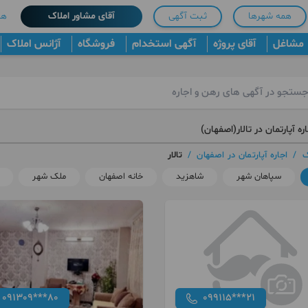
همه شهرها
ثبت آگهی
آقای مشاور املاک
هم
مشاغل
آقای پروژه
آگهی استخدام
فروشگاه
آژانس املاک
ره آپارتمان در تالار(اصفهان)
ک
/
اجاره آپارتمان در اصفهان
/
تالار
سپاهان شهر
شاهزید
خانه اصفهان
ملک شهر
091309***80
099115***21