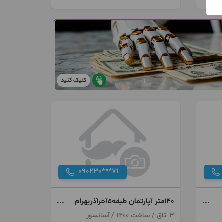
کلیک کنید
090230***71
۱۴۰متر آپارتمان طبقه۵آخرآذربهرام
کنارگذراتوبان
3 اتاق / ساخت 1400 / آسانسور