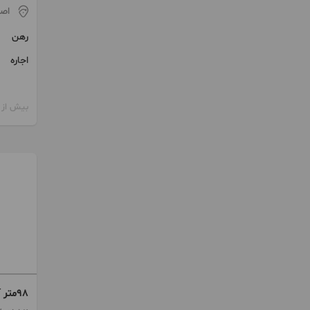
اص
رهن
اجاره
بیش از 12 ماه پیش