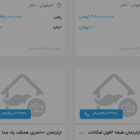
فهان
- تالار
اصفهان
- تالار
480,000,000 تومان
650,000,000 تومان
رهن
0 تومان
0 توما
اجاره
بیش از 12 ماه پیش
091300***31
090230***71
۹۸متر آپارتمان طبقه ۲فول امکانات
اپارتمان ۱۰۰متری همکف راه جدا