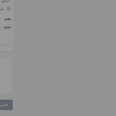
خیابان
2 اتاق / ساخت 1398 / آسانسور
اص
رهن
اجاره
بیش از 12 ماه پیش
قبلی