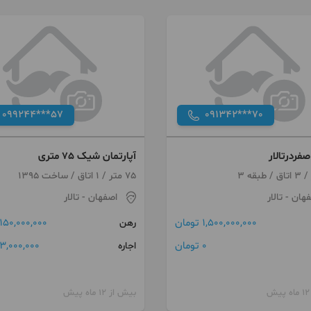
099244***57
091342***70
آپارتمان شیک 75 متری
75 متر / 1 اتاق / ساخت 1395
فهان
- تالار
اصفهان
- تالار
1,500,000,000 تومان
150,000,000 تومان
رهن
0 تومان
3,000,000 تومان
اجاره
بیش از 12 ماه پیش