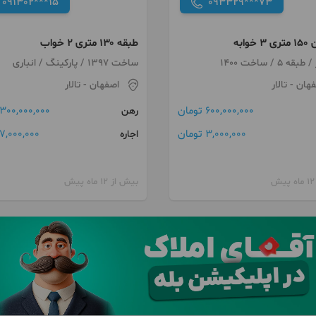
091302***15
093329***73
خوابه
طبقه ۱۳۰ متری ۲ خواب
ساخت 1397 / پارکینگ / انباری
فهان
- تالار
اصفهان
- تالار
600,000,000 تومان
300,000,000 تومان
رهن
3,000,000 تومان
7,000,000 تومان
اجاره
بیش از 12 ماه پیش