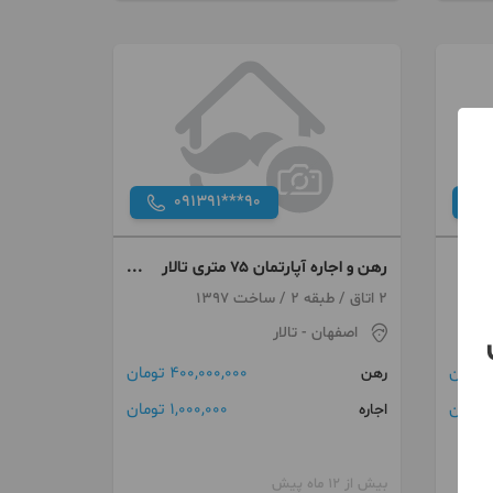
091391***90
رهن و اجاره آپارتمان ۷۵ متری تالار
هفت تیر
2 اتاق / طبقه 2 / ساخت 1397
اصفهان
- تالار
400,000,000 تومان
رهن
1,000,000 تومان
اجاره
بیش از 12 ماه پیش