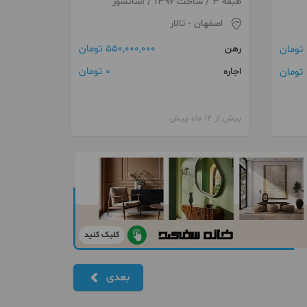
طبقه 3 / ساخت 1396 / آسانسور
اصفهان
- تالار
550,000,000 تومان
رهن
0 تومان
ن
اجاره
بیش از 12 ماه پیش
کلیک کنید
بعدی