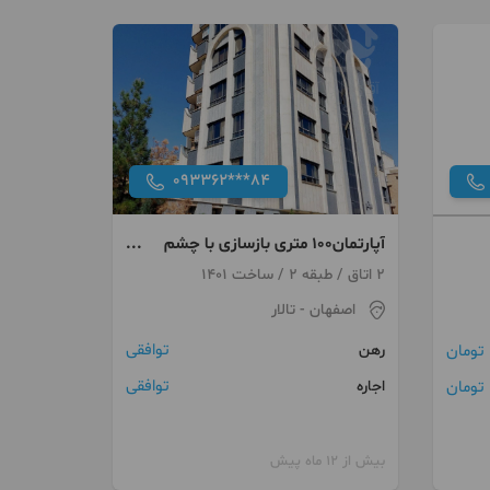
093362***84
آپارتمان۱۰۰ متری بازسازی با چشم
انداز
2 اتاق / طبقه 2 / ساخت 1401
اصفهان
- تالار
توافقی
رهن
توافقی
اجاره
بیش از 12 ماه پیش