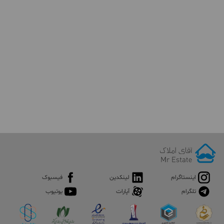
اینستاگرام
لینکدین
فیسبوک
تلگرام
آپارات
یوتیوب