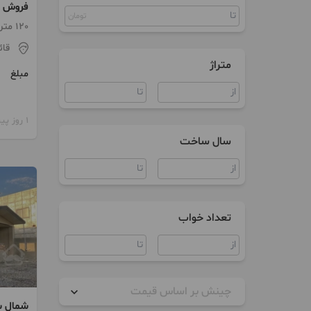
فروش وت
مستغلات
تومان
بااپارتم
120 متر / 2 اتاق / پارکینگ
زمین
قائ
متراژ
ویلا
مبلغ
سند اداری
1 روز پیش
مغازه
سال ساخت
سوله
تعداد خواب
چینش بر اساس قیمت
شمال س