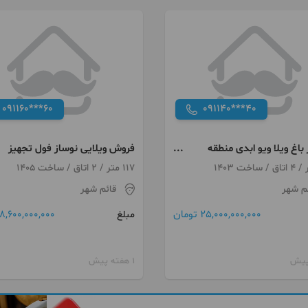
091160***60
091140***40
متر باغ ویلا ویو ابدی منطقه
فروش ویلایی نوساز فول تجهیز
ی
خیابان تهران
117 متر / 2 اتاق / ساخت 1405
م شهر
قائم شهر
25,000,000,000 تومان
8,600,000,000 تومان
مبلغ
1 هفته پیش