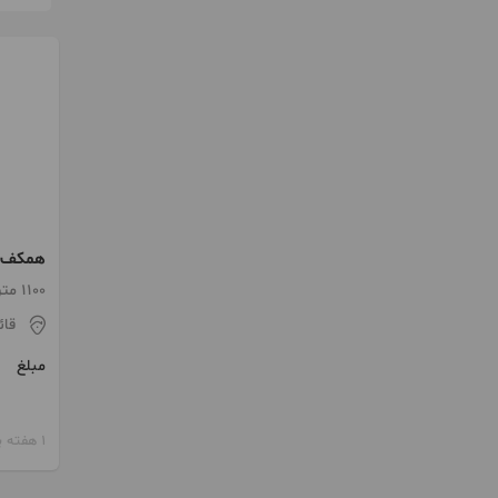
همکف ن
مستقل 
1100 متر / 2 اتاق / ساخت 1405
قائ
مبلغ
1 هفته پیش