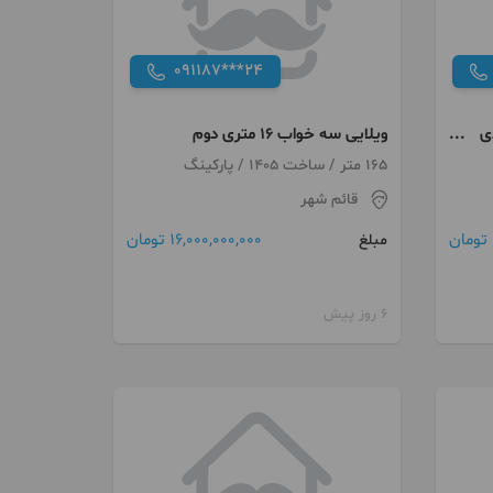
091187***24
ابدی
ویلایی سه خواب ۱۶ متری دوم
165 متر / ساخت 1405 / پارکینگ
قائم شهر
16,000,000,000 تومان
مبلغ
6 روز پیش