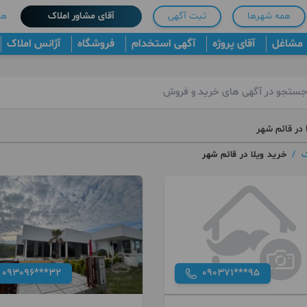
همه شهرها
ثبت آگهی
آقای مشاور املاک
هم
مشاغل
آقای پروژه
آگهی استخدام
فروشگاه
آژانس املاک
 در قائم شهر
ک
/
خرید ویلا در قائم شهر
093096***32
090371***95