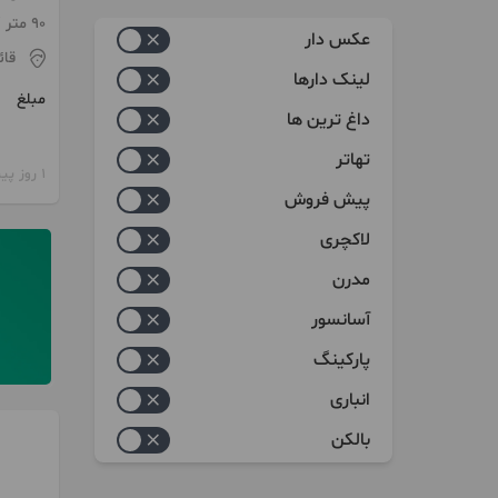
زیاد به کم
90 متر / 2 اتاق / ساخت 1405
عکس دار
قائ
کم به زیاد
لینک دارها
مبلغ
داغ ترین ها
تهاتر
1 روز پیش
پیش فروش
لاکچری
مدرن
آسانسور
پارکینگ
انباری
بالکن