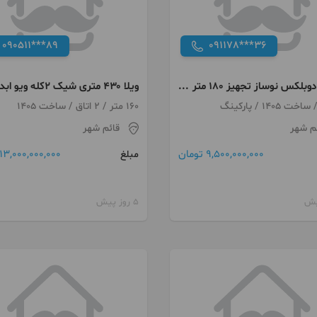
090511***89
091178***36
ویلایی دوبلکس نوساز تجهیز ۱۸۰ متر
ویلا ۴۳۰ متری شیک ۲کله ویو 
ا
جاده نظامی
160 متر / 2 اتاق / ساخت 1405
م شهر
قائم شهر
9,500,000,000 تومان
13,000,000,000 تومان
مبلغ
5 روز پیش