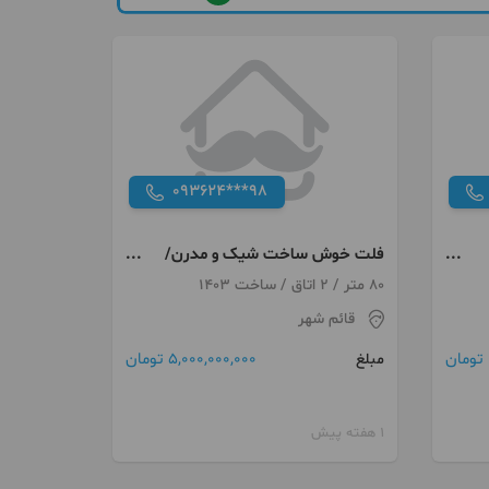
093624***98
فلت خوش ساخت شیک و مدرن/
سندتکبرگ
80 متر / 2 اتاق / ساخت 1403
قائم شهر
5,000,000,000 تومان
مبلغ
1 هفته پیش