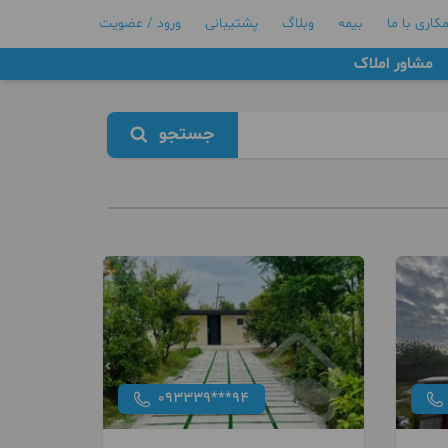
کاری با ما
بیمه
وبلاگ
پشتیبانی
ورود / عضویت
مشاور املاک
جستجو
093339***94