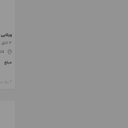
کوچکسر
3 اتاق / ساخت 1405 / پارکینگ
قائ
مبلغ
2 روز پیش