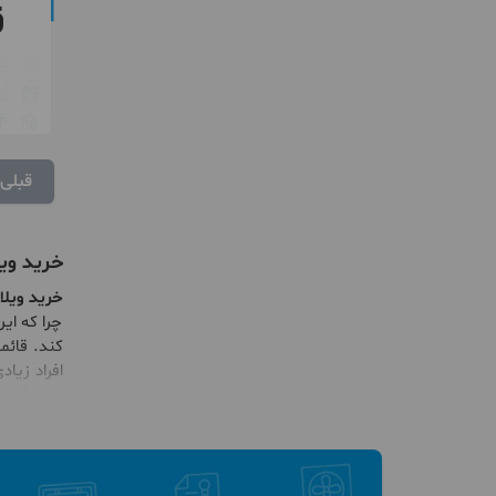
قبلی
خرید ویل
خرید ویلا
چرا که ای
کند. قائم
افراد زیا
بهره را ببر
قائمشهر ا
نمائید. ش
فاصله کم 