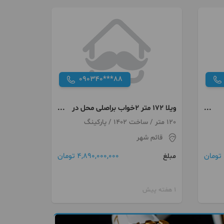
090340***88
ویلا ۱۷۲ متر ۲خواب براصلی محل در
ابتدا جاده نظامی
120 متر / ساخت 1402 / پارکینگ
قائم شهر
4,890,000,000 تومان
مبلغ
1 هفته پیش