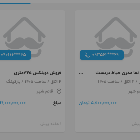
090166***45
093562***69
ما مدرن حیاط دربست
فروش دوبلکس ۳۲۵متری
فی مناسب/آفر
خشک(املاک مدرن)
4 اتاق / ساخت 1405 / پارکینگ
م شهر
قائم شهر
5,500,000,000 تومان
16,000,000,000 تومان
مبلغ
1 هفته پیش