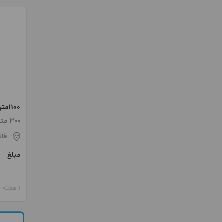
1100
توریست
300 متر / 4 اتاق / ساخت 1403
قائ
مبلغ
1 هفته پیش