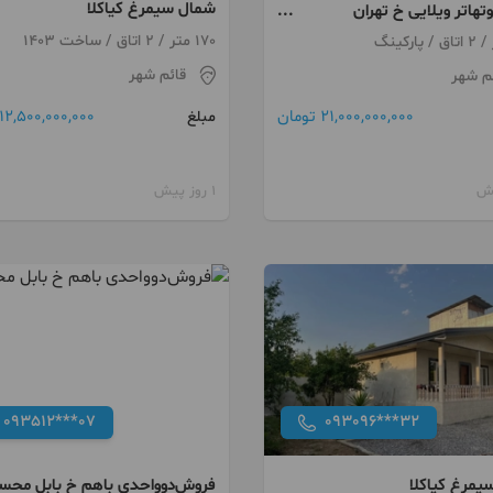
شمال سیمرغ کیاکلا
هاتر ویلایی خ تهران
ان
170 متر / 2 اتاق / ساخت 1403
قائم شهر
م شهر
12,500,000,000 تومان
21,000,000,000 تومان
مبلغ
1 روز پیش
093512***07
093096***32
یمرغ کیاکلا
فروش‌دوواحدی باهم خ بابل محس