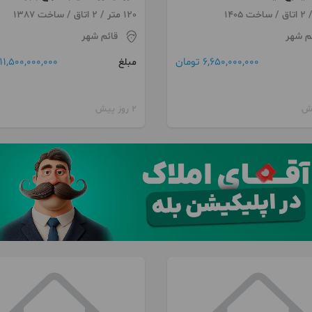
120 متر / 2 اتاق / ساخت 1387
م شهر
قائم شهر
6,650,000,000 تومان
11,500,000,000 تومان
مبلغ
2 روز پیش