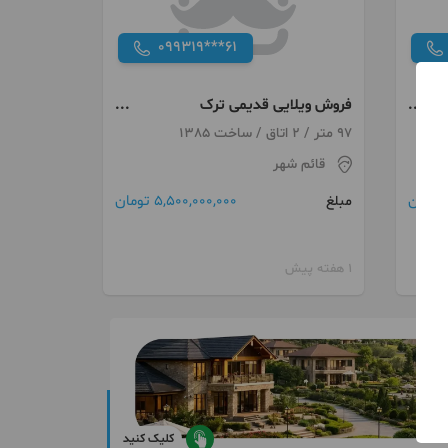
099319***61
فروش ویلایی قدیمی ترک
محله(املاک همتا)
97 متر / 2 اتاق / ساخت 1385
قائم شهر
5,500,000,000 تومان
مبلغ
1 هفته پیش
کلیک کنید