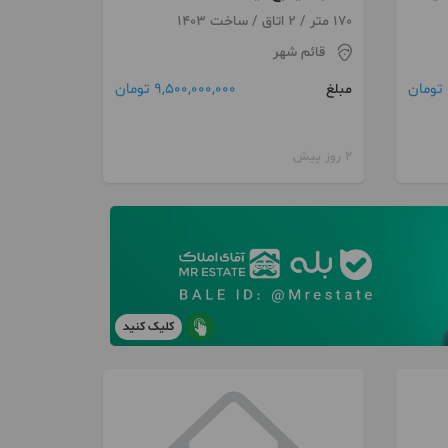
170 متر / 2 اتاق / ساخت 1403
قائم شهر
9,500,000,000 تومان
مبلغ
2 روز پیش
کلیک کنید