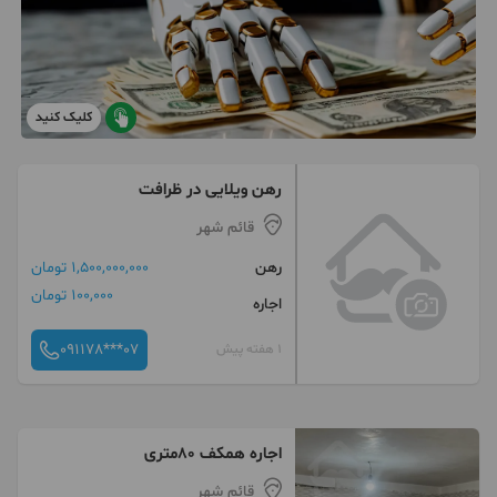
کلیک کنید
رهن ویلایی در ظرافت
قائم شهر
رهن
1,500,000,000 تومان
100,000 تومان
اجاره
091178***07
1 هفته پیش
اجاره همکف ۸۰متری
قائم شهر