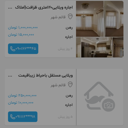
اجاره ویلایی۱۲۰متری ظرافت(املاک
مدرن)
قائم شهر
رهن
1,000,000,000 تومان
15,000,000 تومان
اجاره
090166***45
4 روز پیش
ویلایی مستقل باحیاط زیباقیمت
بینظیر
قائم شهر
رهن
250,000,000 تومان
10,000,000 تومان
اجاره
091112***98
5 روز پیش