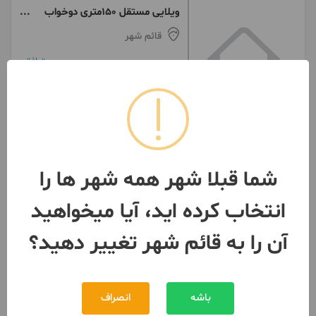
ویلایی مستقل ۱۵۰متری دوخواب
کفشگرکلا
قائم شهر
رهن
توافقی
توافقی
اجاره
091112***98
1 هفته پیش
شما قبلا شهر همه شهر ها را
انتخاب کرده اید، آیا میخواهید
آن را به قائم شهر تغییر دهید؟
باشه
انصراف