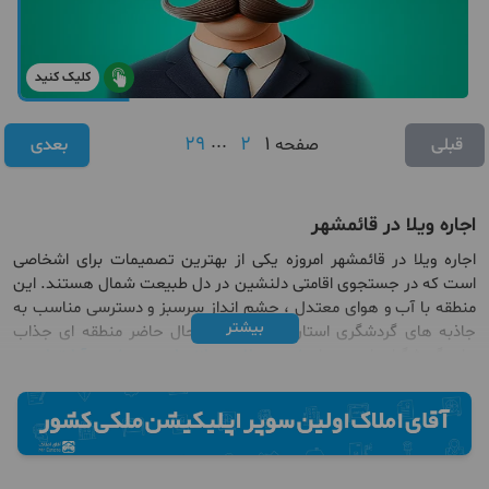
کلیک کنید
29
...
2
1
قبلی
صفحه
بعدی
اجاره ویلا در قائمشهر
اجاره ویلا در قائمشهر امروزه یکی از بهترین تصمیمات برای اشخاصی
است که در جستجوی اقامتی دلنشین در دل طبیعت شمال هستند. این
منطقه با آب‌ و هوای معتدل ، چشم انداز سرسبز و دسترسی مناسب به
بیشتر
جاذبه‌ های گردشگری استان مازندران، در حال حاضر منطقه ای جذاب
برای گردشگران است. با
خرید ویلا در مازندران
و
خرید آپارتمان در
مازندران
و ا
جاره ویلا در قائمشهر ،شما می‌ توانید در فضایی بکر و مجهز
سکونت کرده و به طور همزمان به جنگل‌ ها، رودخانه‌ ها و جاهای دیدنی
اطراف دسترسی داشته باشید.
یکی از ویژگی های بارز
خرید آپارتمان در قائمشهر
و اجاره ویلا در
قائمشهر ، تنوع در امکانات رفاهی و موقعیت جغرافیایی است. از