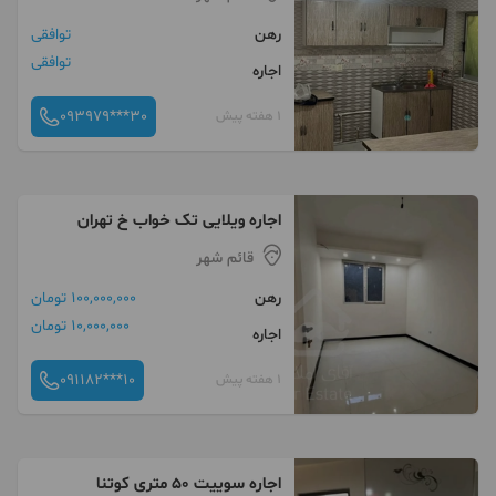
رهن
توافقی
توافقی
اجاره
093979***30
1 هفته پیش
اجاره ویلایی تک خواب خ تهران
قائم شهر
رهن
100,000,000 تومان
10,000,000 تومان
اجاره
091182***10
1 هفته پیش
اجاره سوییت ۵۰ متری کوتنا