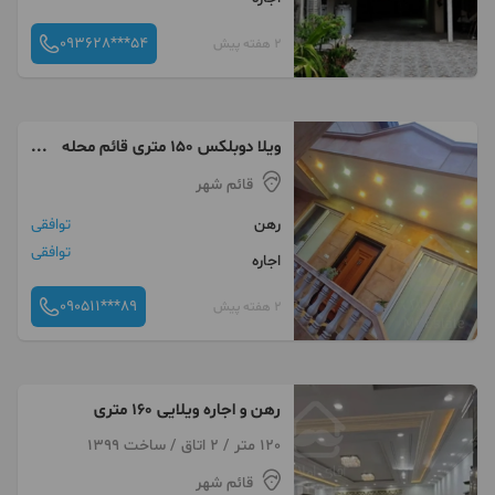
093628***54
2 هفته پیش
ویلا دوبلکس ۱۵۰ متری قائم محله
/ مبین
قائم شهر
رهن
توافقی
توافقی
اجاره
090511***89
2 هفته پیش
رهن و اجاره ویلایی ۱۶۰ متری
120 متر / 2 اتاق / ساخت 1399
قائم شهر