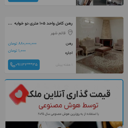
رهن کامل واحد ۱۰۵ متری دو خوابه
خیابان بابل
قائم شهر
رهن
880,000,000 تومان
1,000 تومان
اجاره
091132***35
1 هفته پیش