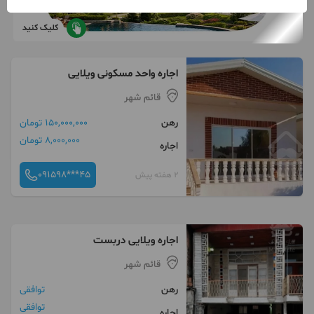
کلیک کنید
اجاره واحد مسکونی ویلایی
قائم شهر
رهن
150,000,000 تومان
8,000,000 تومان
اجاره
091598***45
2 هفته پیش
اجاره ویلایی دربست
قائم شهر
رهن
توافقی
توافقی
اجاره