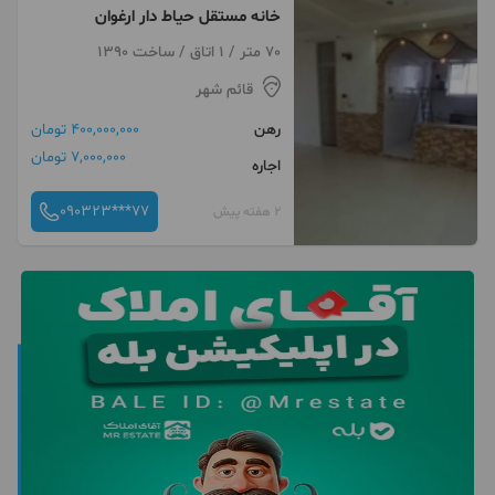
خانه مستقل حیاط دار ارغوان
70 متر / 1 اتاق / ساخت 1390
قائم شهر
رهن
400,000,000 تومان
7,000,000 تومان
اجاره
090323***77
2 هفته پیش