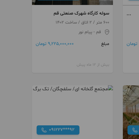
سوله کارگاه شهرک صنعتی قم
600 متر / 2 اتاق / ساخت 1402
قم
- پیام نور
9,225,000,000 تومان
مبلغ
بیش از 12 ماه پیش
091227***92