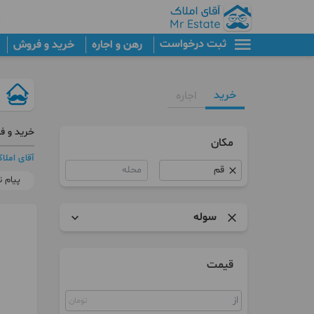
ثبت درخواست
رهن و اجاره
خرید و فروش
خرید
اجاره
خرید و ف
مکان
آقای املا
محله
پیام ن
سوله
آپارتمان
قیمت
برج
تومان
پنت هاوس