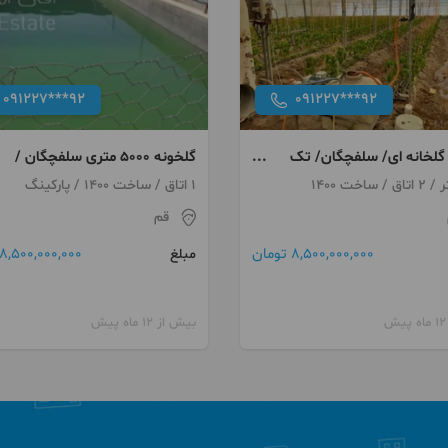
091227***92
091227***92
گلخانه ای/ سلفچگان/ تک
گلخونه ۵۰۰۰ متری سلفچگان /
1 اتاق / ساخت 1400 / پارکینگ
قم
8,500,000,000 تومان
8,500,000,000 تومان
مبلغ
بیش از 12 ماه پیش