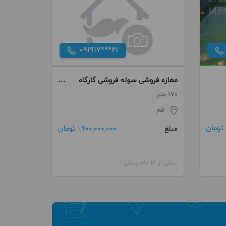
091917***21
مغازه فروشی سوله فروشی گارگاه
فروشی
170 متر
قم
1,600,000,000 تومان
مبلغ
بیش از 12 ماه پیش