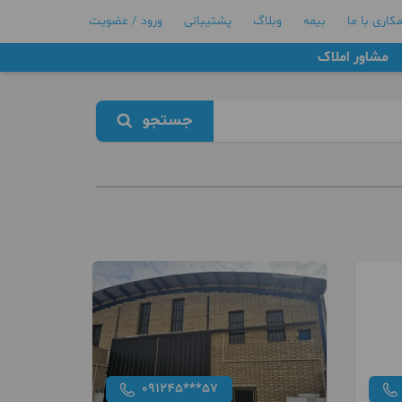
کاری با ما
بیمه
وبلاگ
پشتیبانی
ورود / عضویت
مشاور املاک
جستجو
091245***57