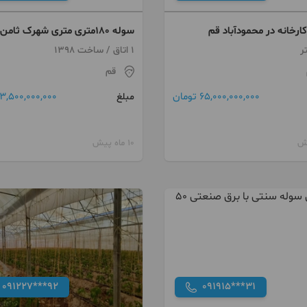
رخانه در محمودآباد قم
سوله ۱۸۰متری متری شهرک ثامن
(درودگران)
1 اتاق / ساخت 1398
قم
65,000,000,000 تومان
3,500,000,000 تومان
مبلغ
10 ماه پیش
091227***92
091915***31