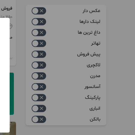
زیاد به کم
عکس دار
امپر
کم به زیاد
750 متر / سرایداری
لینک دارها
قم
داغ ترین ها
مبلغ
تهاتر
پیش فروش
بیش از 12 ماه پیش
لاکچری
مدرن
آسانسور
پارکینگ
انباری
بالکن