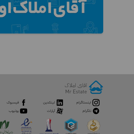
اینستاگرام
لینکدین
فیسبوک
تلگرام
آپارات
یوتیوب