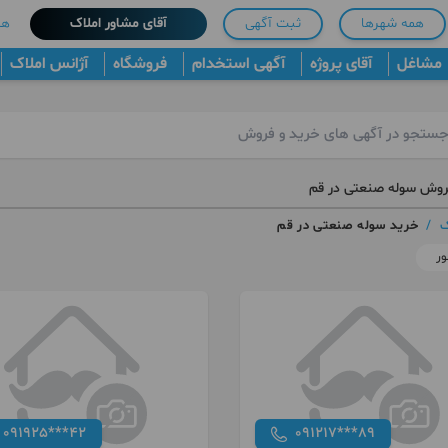
همه شهرها
ثبت آگهی
آقای مشاور املاک
هم
مشاغل
آقای پروژه
آگهی استخدام
فروشگاه
آژانس املاک
روش سوله صنعتی در قم
ک
/
خرید سوله صنعتی در قم
ور
091925***42
091217***89