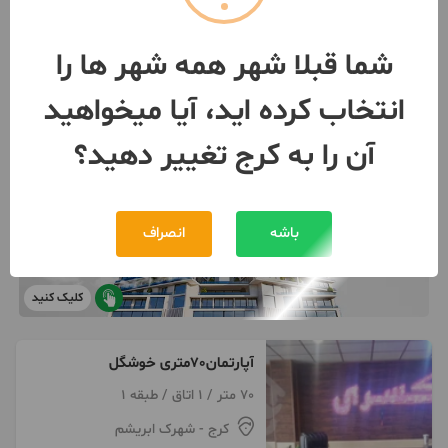
شما قبلا شهر همه شهر ها را
انتخاب کرده اید، آیا میخواهید
آن را به کرج تغییر دهید؟
باشه
انصراف
کلیک کنید
آپارتمان70متری خوشگل
70 متر / 1 اتاق / طبقه 1
کرج
- شهرک ابریشم