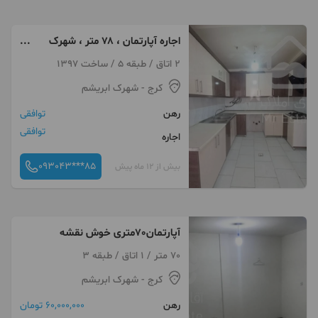
اجاره آپارتمان ، ۷۸ متر ، شهرک
ابریشم
2 اتاق / طبقه 5 / ساخت 1397
کرج
- شهرک ابریشم
رهن
توافقی
توافقی
اجاره
093043***85
بیش از 12 ماه پیش
آپارتمان70متری خوش نقشه
70 متر / 1 اتاق / طبقه 3
کرج
- شهرک ابریشم
رهن
60,000,000 تومان