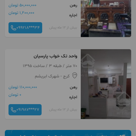
رهن
50,000,000 تومان
1,200,000 تومان
اجاره
099218***34
بیش از 12 ماه پیش
واحد تک خواب پارسیان
70 متر / طبقه 3 / ساخت 1395
کرج
- شهرک ابریشم
رهن
110,000,000 تومان
0 تومان
اجاره
091987***27
بیش از 12 ماه پیش