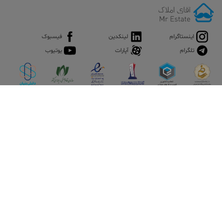
اینستاگرام
لینکدین
فیسبوک
تلگرام
آپارات
یوتیوب
اپلیکیشن آقای املاک
آقای املاک؛ گوگل صنعت ساختمان و املاک ایران سوپراپلیکیشن را
نصب کنید و هر آنچه در بازار ملک نیاز دارید، یکجا در اختیار داشته
باشید.
تماس با ما