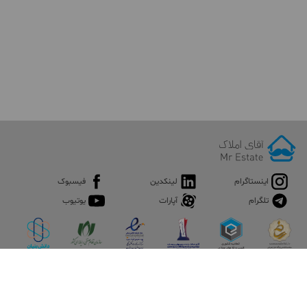
اینستاگرام
لینکدین
فیسبوک
تلگرام
آپارات
یوتیوب
اپلیکیشن آقای املاک
آقای املاک؛ گوگل صنعت ساختمان و املاک ایران سوپراپلیکیشن را