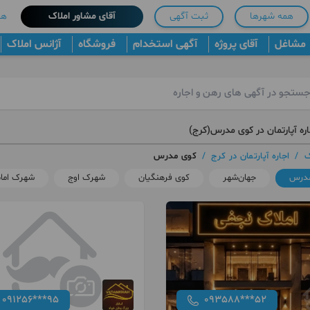
همه شهرها
ثبت آگهی
آقای مشاور املاک
هم
مشاغل
آقای پروژه
آگهی استخدام
فروشگاه
آژانس املاک
ره آپارتمان در کوی مدرس(کرج)
ک
/
اجاره آپارتمان در کرج
/
کوی مدرس
مدرس
جهان‌شهر
کوی فرهنگیان
شهرک اوج
شهرک امام
091256***95
093588***52