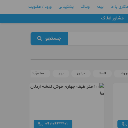
کاری با ما
بیمه
وبلاگ
پشتیبانی
ورود / عضویت
مشاور املاک
جستجو
 رضا
اتحاد
برغان
بهار
اسلام‌آباد
عظیمیه
093066***01