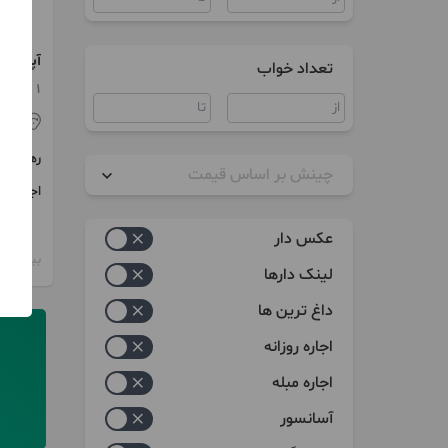
تعداد خواب
ازادگان
1 اتاق / طبقه 2 / ساخت 1392
کر
رهن
چینش بر اساس قیمت
اجاره
زیاد به کم
عکس دار
کم به زیاد
بیش از 12 ماه پیش
لینک دارها
داغ ترین ها
اجاره روزانه
اجاره مبله
آسانسور