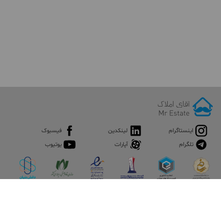
اینستاگرام
لینکدین
فیسبوک
تلگرام
آپارات
یوتیوب
اپلیکیشن آقای املاک
آقای املاک؛ گوگل صنعت ساختمان و املاک ایران سوپراپلیکیشن را