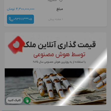
لنگرود
مبلغ
4,300,000,000 تومان
093617***05
1 هفته پیش
کلیک کنید