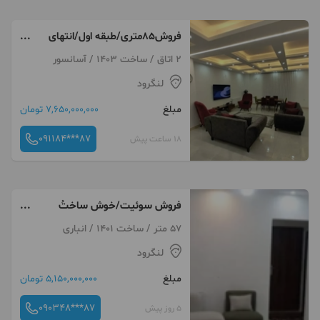
فروش۸۵متری/طبقه اول/انتهای
رجایی
2 اتاق / ساخت 1403 / آسانسور
لنگرود
مبلغ
7,650,000,000 تومان
091184***87
18 ساعت پیش
فروش سوئیت/خوش ساختُ
شیک/دوخواب/خیابان رجایی
57 متر / ساخت 1401 / انباری
لنگرود
مبلغ
5,150,000,000 تومان
090348***87
5 روز پیش