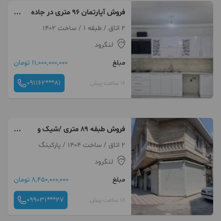
فروش آپارتمان ۹۶ متری در جاده
لیلاکوه
2 اتاق / طبقه 1 / ساخت 1402
لنگرود
مبلغ
11,000,000,000 تومان
091162***81
16 ساعت پیش
فروش طبقه ۸۹ متری /شیک و
خوش نقشه
2 اتاق / ساخت 1404 / پارکینگ
لنگرود
مبلغ
8,450,000,000 تومان
099031***27
18 ساعت پیش