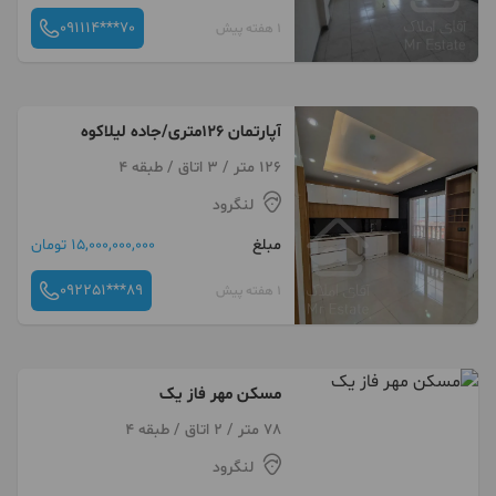
091114***70
1 هفته پیش
آپارتمان 126متری/جاده لیلاکوه
126 متر / 3 اتاق / طبقه 4
لنگرود
مبلغ
15,000,000,000 تومان
092251***89
1 هفته پیش
مسکن مهر فاز یک
78 متر / 2 اتاق / طبقه 4
لنگرود