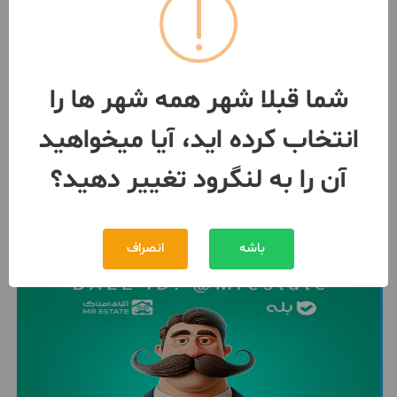
واحد 115متری/3/خواب/بلوار
عبدالکریمی
115 متر / طبقه 4 / ساخت 1397
لنگرود
شما قبلا شهر همه شهر ها را
مبلغ
10,000,000,000 تومان
انتخاب کرده اید، آیا میخواهید
092251***89
1 هفته پیش
آن را به لنگرود تغییر دهید؟
باشه
انصراف