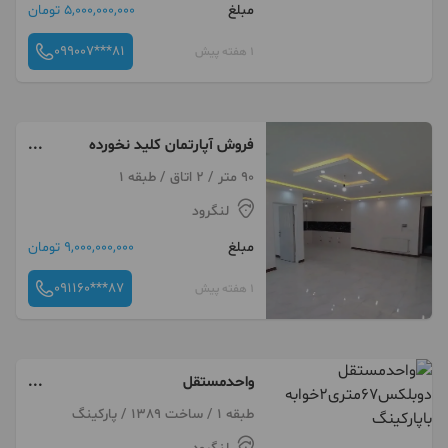
مبلغ
5,000,000,000 تومان
099007***81
1 هفته پیش
فروش آپارتمان کلید نخورده
دربلوار دهگان
90 متر / 2 اتاق / طبقه 1
لنگرود
مبلغ
9,000,000,000 تومان
091160***87
1 هفته پیش
واحدمستقل
دوبلکس۶۷متری۲خوابه باپارکینگ
طبقه 1 / ساخت 1389 / پارکینگ