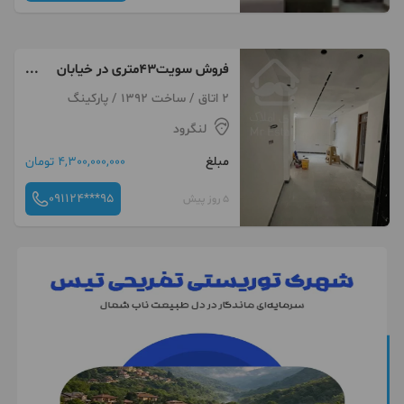
فروش سویت۴۳متری در خیابان
ازموده لنگرود
2 اتاق / ساخت 1392 / پارکینگ
لنگرود
مبلغ
4,300,000,000 تومان
091124***95
5 روز پیش