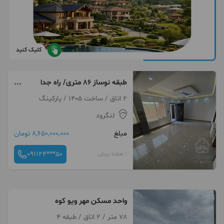
کلیک کنید
طبقه نوساز ۸۶ متری/ راه جدا
پارکینگ بزرگ/حیاط خلوت
2 اتاق / ساخت 1405 / پارکینگ
لنگرود
مبلغ
8,650,000,000 تومان
091124***50
1 هفته پیش
واحد مسکن مهر ویو کوه
78 متر / 2 اتاق / طبقه 4