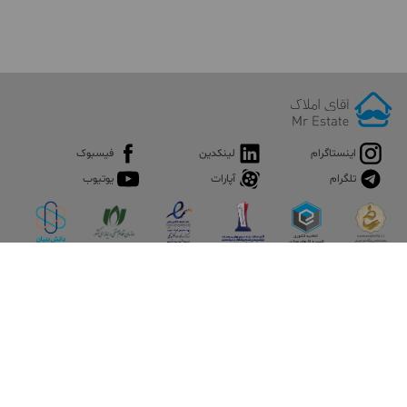
اینستاگرام
لینکدین
فیسبوک
تلگرام
آپارات
یوتیوب
اپلیکیشن آقای املاک
آقای املاک؛ گوگل صنعت ساختمان و املاک ایران سوپراپلیکیشن را
نصب کنید و هر آنچه در بازار ملک نیاز دارید، یکجا در اختیار داشته
باشید.