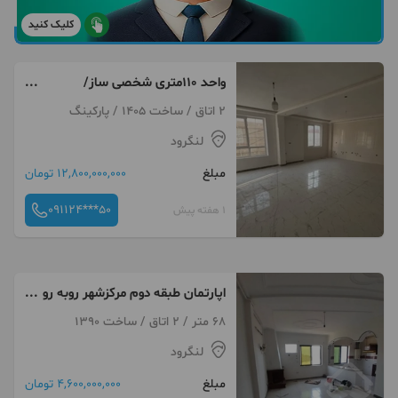
کلیک کنید
واحد ۱۱۰متری شخصی ساز/
مستقل طبقه اول/پارک۳خودرو
2 اتاق / ساخت 1405 / پارکینگ
لنگرود
مبلغ
12,800,000,000 تومان
091124***50
1 هفته پیش
اپارتمان طبقه دوم مرکزشهر روبه رو
مسجدجامع
68 متر / 2 اتاق / ساخت 1390
لنگرود
مبلغ
4,600,000,000 تومان