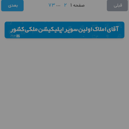
73
...
2
1
قبلی
صفحه
بعدی