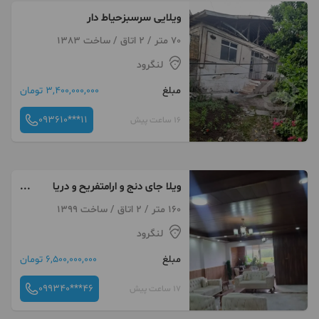
ویلایی سرسبزحیاط دار
70 متر / 2 اتاق / ساخت 1383
لنگرود
مبلغ
3,400,000,000 تومان
093610***11
16 ساعت پیش
ویلا جای دنج و ارامتفریح و دریا
قیمت ۶ونیم
160 متر / 2 اتاق / ساخت 1399
لنگرود
مبلغ
6,500,000,000 تومان
099340***46
17 ساعت پیش