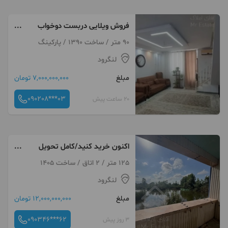
فروش ویلایی دربست دوخواب
دوبلکس
90 متر / ساخت 1390 / پارکینگ
لنگرود
مبلغ
7,000,000,000 تومان
090208***03
20 ساعت پیش
اکنون خرید کنید/کامل تحویل
بگیرید
125 متر / 2 اتاق / ساخت 1405
لنگرود
مبلغ
12,000,000,000 تومان
090346***62
3 روز پیش