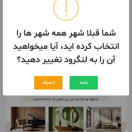
ویلای ساحلی با تراس دل انگیز و
منظره چشم نواز
130 متر / 2 اتاق / ساخت 1402
لنگرود
شما قبلا شهر همه شهر ها را
مبلغ
11,500,000,000 تومان
انتخاب کرده اید، آیا میخواهید
090346***62
3 روز پیش
آن را به لنگرود تغییر دهید؟
باشه
انصراف