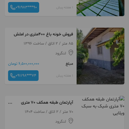
091983***90
1 هفته پیش
فروش خونه باغ 400متری در املش
85 متر / 2 اتاق / ساخت 1396
لنگرود
مبلغ
6,500,000,000 تومان
091198***74
1 هفته پیش
آپارتمان طبقه همکف 70 متری
شیک به سبک ویلایی
70 متر / 2 اتاق / ساخت 1404
لنگرود