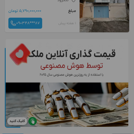
لنگرود
مبلغ
5,790,000,000 تومان
090348***87
1 هفته پیش
کلیک کنید