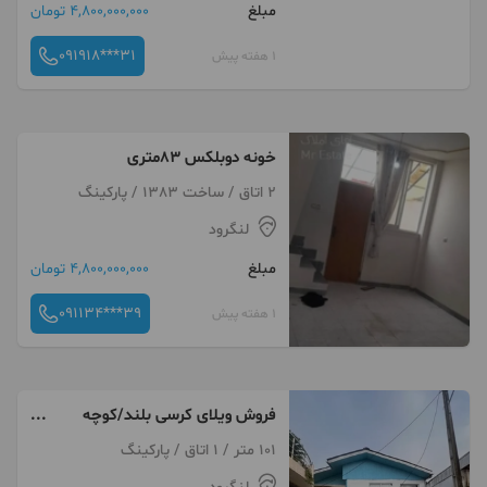
مبلغ
4,800,000,000 تومان
091918***31
1 هفته پیش
خونه دوبلکس ۸۳متری
2 اتاق / ساخت 1383 / پارکینگ
لنگرود
مبلغ
4,800,000,000 تومان
091134***39
1 هفته پیش
فروش ویلای کرسی بلند/کوچه
وحدت/بنا سنتی/بازسازی شد
101 متر / 1 اتاق / پارکینگ