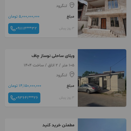
لنگرود
مبلغ
5,000,000,000 تومان
091114***32
3 روز پیش
ویلای ساحلی نوساز چاف
105 متر / 2 اتاق / ساخت 1404
لنگرود
مبلغ
14,150,000,000 تومان
093641***26
3 روز پیش
مطمئن خرید کنید