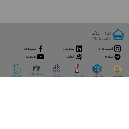
اینستاگرام
لینکدین
فیسبوک
تلگرام
آپارات
یوتیوب
اپلیکیشن آقای املاک
آقای املاک؛ گوگل صنعت ساختمان و املاک ایران سوپراپلیکیشن را
نصب کنید و هر آنچه در بازار ملک نیاز دارید، یکجا در اختیار داشته
باشید.