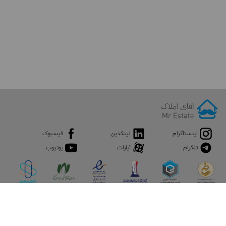
اینستاگرام
لینکدین
فیسبوک
تلگرام
آپارات
یوتیوب
اپلیکیشن آقای املاک
آقای املاک؛ گوگل صنعت ساختمان و املاک ایران سوپراپلیکیشن را