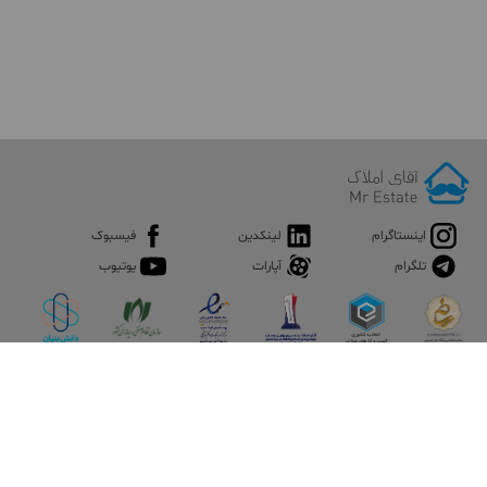
اینستاگرام
لینکدین
فیسبوک
تلگرام
آپارات
یوتیوب
اپلیکیشن آقای املاک
آقای املاک؛ گوگل صنعت ساختمان و املاک ایران سوپراپلیکیشن را
نصب کنید و هر آنچه در بازار ملک نیاز دارید، یکجا در اختیار داشته
باشید.