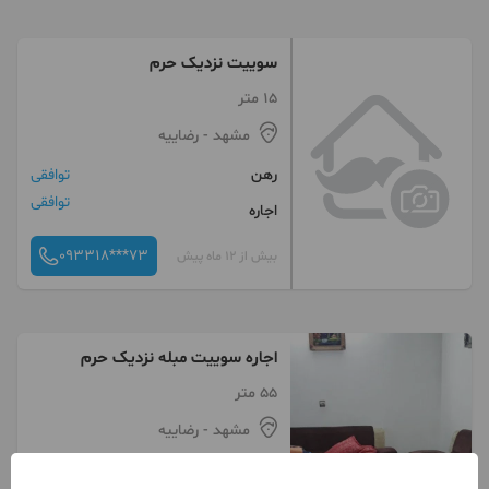
سوییت نزدیک حرم
15 متر
مشهد
- رضاییه
رهن
توافقی
توافقی
اجاره
093318***73
بیش از 12 ماه پیش
اجاره سوییت مبله نزدیک حرم
55 متر
مشهد
- رضاییه
رهن
توافقی