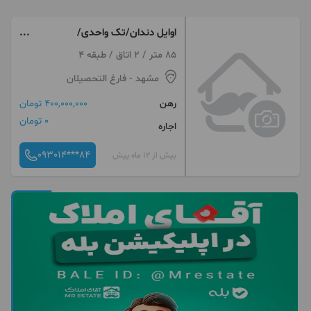
اوایل دندان/تک واحدی/
۶۰مترتراس/شیک ومرتب
85 متر / 2 اتاق / طبقه 4
مشهد
- فارغ التحصیلان
رهن
400,000,000 تومان
0 تومان
اجاره
093014***84
بیش از 12 ماه پیش