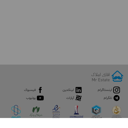
اینستاگرام
لینکدین
فیسبوک
تلگرام
آپارات
یوتیوب
اپلیکیشن آقای املاک