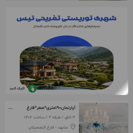
کلیک کنید
آپارتمان۱۹۰متری*صفر*فارغ
التحصیلان
3 اتاق / طبقه 4 / ساخت 1402
مشهد
- فارغ التحصیلان