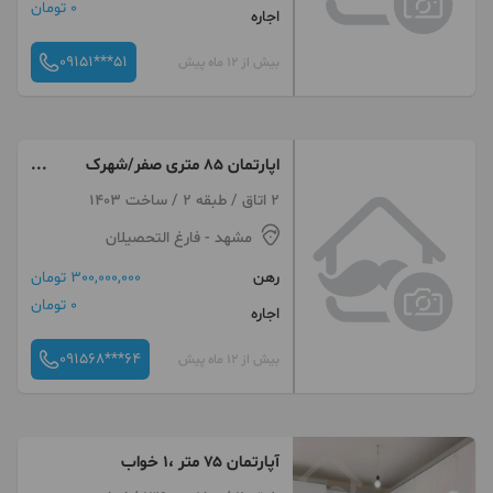
0 تومان
اجاره
09151***51
بیش از 12 ماه پیش
اپارتمان ۸۵ متری صفر/شهرک
ارمغان
2 اتاق / طبقه 2 / ساخت 1403
مشهد
- فارغ التحصیلان
رهن
300,000,000 تومان
0 تومان
اجاره
091568***64
بیش از 12 ماه پیش
آپارتمان ۷۵ متر ،۱ خواب