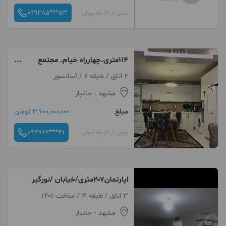
099285***53
بیش از 12 ماه پیش
۱۱۴متری.چهارراه خیام. مجتمع
مرتفع
2 اتاق / طبقه 6 / آسانسور
مشهد
- جانباز
مبلغ
3,600,000,000 تومان
093612***41
بیش از 12 ماه پیش
اپارتمان۲۰۷متری/خیابان /نورگیر
3 اتاق / طبقه 3 / ساخت 1401
مشهد
- جانباز