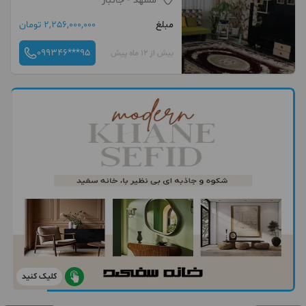
مشهد
- جانباز
مبلغ
2,256,000,000 تومان
099346***95
بیش از 12 ماه پیش
کلیک کنید