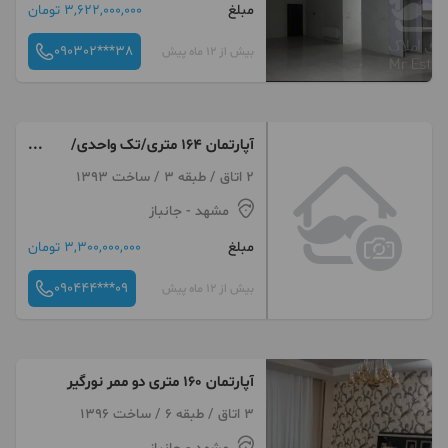
مبلغ
3,622,000,000 تومان
090302***38
بیش از 12 ماه پیش
آپارتمان ۱۶۴ متری/تک واحدی/
سند شش دانگ
2 اتاق / طبقه 3 / ساخت 1393
مشهد
- جانباز
مبلغ
3,300,000,000 تومان
090444***09
بیش از 12 ماه پیش
آپارتمان ۱۶۰ متری دو ممر نورگیر
3 اتاق / طبقه 6 / ساخت 1396