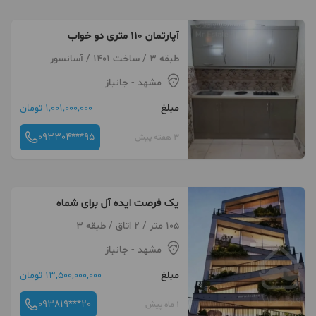
آپارتمان ۱۱۰ متری دو خواب
طبقه 3 / ساخت 1401 / آسانسور
مشهد
- جانباز
مبلغ
1,001,000,000 تومان
093304***95
3 هفته پیش
یک فرصت ایده آل برای شماه
105 متر / 2 اتاق / طبقه 3
مشهد
- جانباز
مبلغ
13,500,000,000 تومان
093819***20
1 ماه پیش