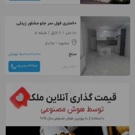
80متری فول سر جلو مشاور زینلی
80 متر / 2 اتاق / طبقه 5
مشهد
- جانباز
مبلغ
5,000,000,000 تومان
090120***62
1 ماه پیش