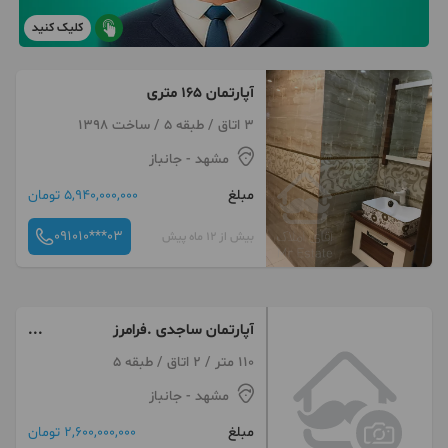
کلیک کنید
آپارتمان ۱۶۵ متری
3 اتاق / طبقه 5 / ساخت 1398
مشهد
- جانباز
مبلغ
5,940,000,000 تومان
091010***03
بیش از 12 ماه پیش
آپارتمان ساجدی .فرامرز
عباسی.کارگر.جانباز
110 متر / 2 اتاق / طبقه 5
مشهد
- جانباز
مبلغ
2,600,000,000 تومان