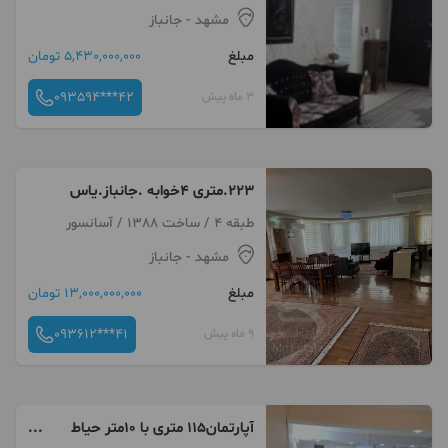
مشهد
- جانباز
مبلغ
5,430,000,000 تومان
093594***42
3 ماه پیش
۲۲۳.متری ۴خوابه .جانباز.یاس
طبقه 4 / ساخت 1388 / آسانسور
مشهد
- جانباز
مبلغ
13,000,000,000 تومان
093612***41
9 ماه پیش
آپارتمان115 متری با 10متر حیاط