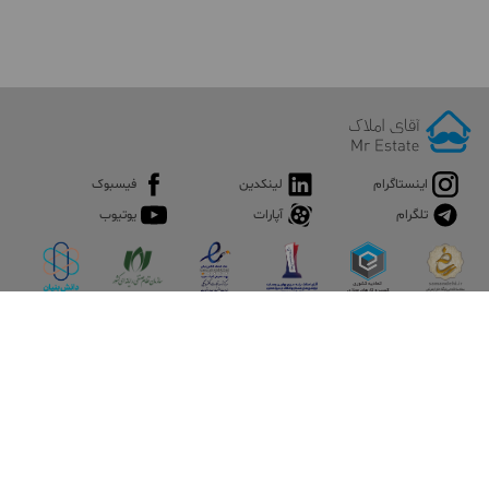
اینستاگرام
لینکدین
فیسبوک
تلگرام
آپارات
یوتیوب
اپلیکیشن آقای املاک
آقای املاک؛ گوگل صنعت ساختمان و املاک ایران سوپراپلیکیشن را
نصب کنید و هر آنچه در بازار ملک نیاز دارید، یکجا در اختیار داشته
باشید.