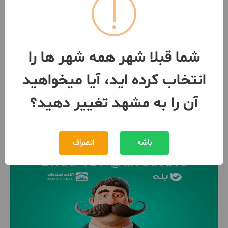
آپارتمان حاشیه وصال ۱۲۵متر
2 اتاق / طبقه 7 / ساخت 1402
مشهد
- جانباز
شما قبلا شهر همه شهر ها را
مبلغ
3,125,000,000 تومان
انتخاب کرده اید، آیا میخواهید
091581***20
بیش از 12 ماه پیش
آن را به مشهد تغییر دهید؟
باشه
انصراف