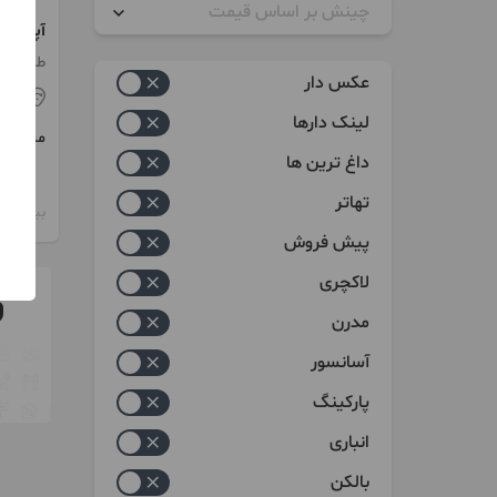
چینش بر اساس قیمت
آپارتمان ۷۰متریک خ
زیاد به کم
طبقه 1 / ساخت 1395 / انباری
عکس دار
مش
کم به زیاد
لینک دارها
مبلغ
داغ ترین ها
تهاتر
بیش از 12 ماه پیش
پیش فروش
لاکچری
مدرن
آسانسور
پارکینگ
انباری
بالکن