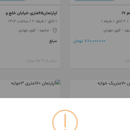
 ۱۷
اپارتمان۶۵متری خیابان خلج و
سیدی
1 اتاق / طبقه 2 / ساخت 1402
هد
- کوی مهدی
مشهد
- کوی مهدی
780,000,000 تومان
مبلغ
بیش از 12 ماه پیش
091550***49
099177***27