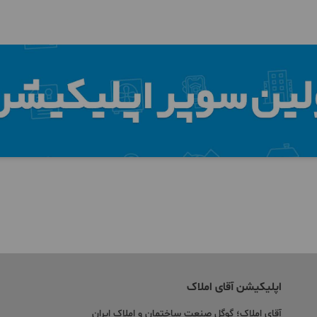
اپلیکیشن آقای املاک
آقای املاک؛ گوگل صنعت ساختمان و املاک ایران