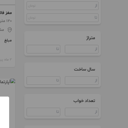
تومان
مغز فائم
تومان
120 متر / 2 اتاق / طبقه 1
مش
متراژ
مبلغ
2 ماه پیش
سال ساخت
تعداد خواب