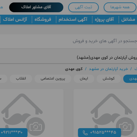
همه شهرها
ثبت آگهی
آقای مشاور املاک
هم
مشاغل
آقای پروژه
آگهی استخدام
فروشگاه
آژانس املاک
روش آپارتمان در کوی مهدی(مشهد)
ک
/
خرید آپارتمان در مشهد
/
کوی مهدی
هدی
کوشش
ایمان
پروین اعتصامی
انقلاب
س
09211***30
091525***45