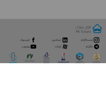
اینستاگرام
لینکدین
فیسبوک
تلگرام
آپارات
یوتیوب
اپلیکیشن آقای املاک
آقای املاک؛ گوگل صنعت ساختمان و املاک ایران سوپراپلیکیشن را
نصب کنید و هر آنچه در بازار ملک نیاز دارید، یکجا در اختیار داشته
باشید.