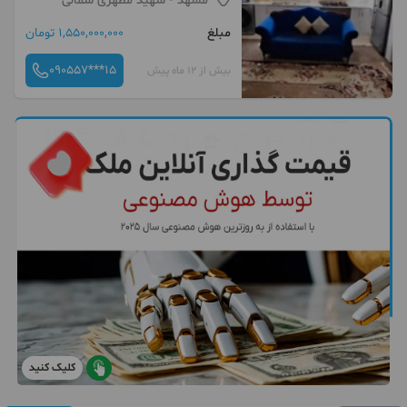
مشهد
- شهید مطهری شمالی
مبلغ
1,550,000,000 تومان
090557***15
بیش از 12 ماه پیش
کلیک کنید