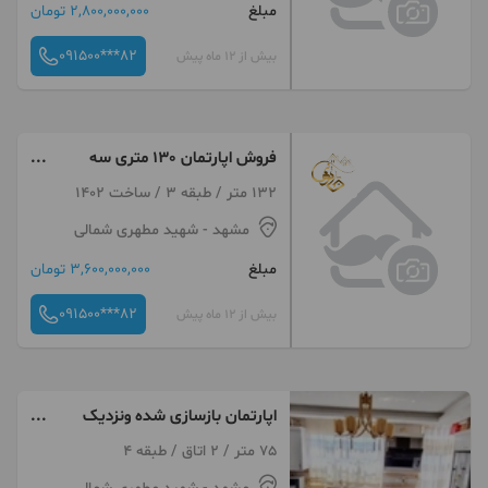
مبلغ
2,800,000,000 تومان
091500***82
بیش از 12 ماه پیش
فروش اپارتمان 130 متری سه
خواب مطهری شمالی
132 متر / طبقه 3 / ساخت 1402
مشهد
- شهید مطهری شمالی
مبلغ
3,600,000,000 تومان
091500***82
بیش از 12 ماه پیش
اپارتمان بازسازی شده ونزدیک
حرم مطهر
75 متر / 2 اتاق / طبقه 4