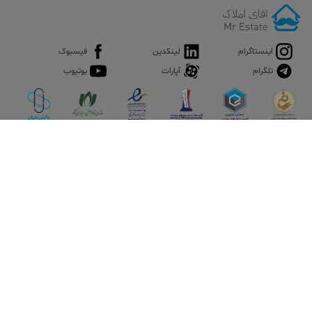
اینستاگرام
لینکدین
فیسبوک
تلگرام
آپارات
یوتیوب
اپلیکیشن آقای املاک
آقای املاک؛ گوگل صنعت ساختمان و املاک ایران سوپراپلیکیشن را
نصب کنید و هر آنچه در بازار ملک نیاز دارید، یکجا در اختیار داشته
باشید.
تماس با ما