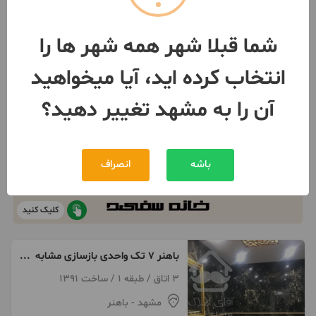
شما قبلا شهر همه شهر ها را
انتخاب کرده اید، آیا میخواهید
آن را به مشهد تغییر دهید؟
باشه
انصراف
کلیک کنید
باهنر ۷ تک واحدی بازسازی مشابه
صفر ۱۷۵ متر
3 اتاق / طبقه 1 / ساخت 1391
مشهد
- باهنر