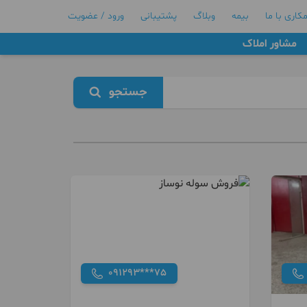
کاری با ما
بیمه
وبلاگ
پشتیبانی
ورود / عضویت
مشاور املاک
جستجو
091293***75