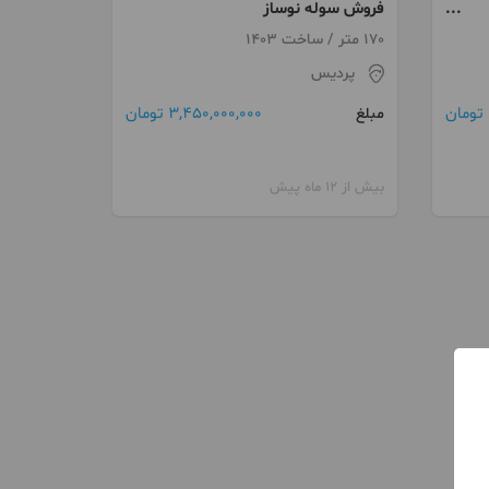
فروش سوله نوساز
170 متر / ساخت 1403
پردیس
3,450,000,000 تومان
مبلغ
بیش از 12 ماه پیش