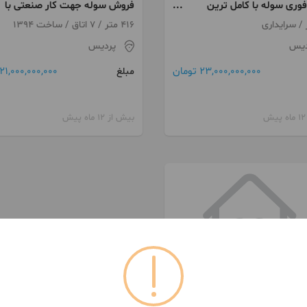
وری سوله با کامل ترین
فروش سوله جهت کار صنعتی با
 جهت راه اندازی کار و
تمام امکانات
416 متر / 7 اتاق / ساخت 1394
 در کمرد پردیس
دیس
پردیس
23,000,000,000 تومان
21,000,000,000 تومان
مبلغ
بیش از 12 ماه پیش
099150***42