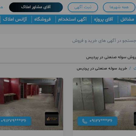
همه شهرها
ثبت آگهی
آقای مشاور املاک
هم
مشاغل
آقای پروژه
آگهی استخدام
فروشگاه
آژانس املاک
روش سوله صنعتی در پردیس
ک
/
خرید سوله صنعتی در پردیس
091279***36
09127***36