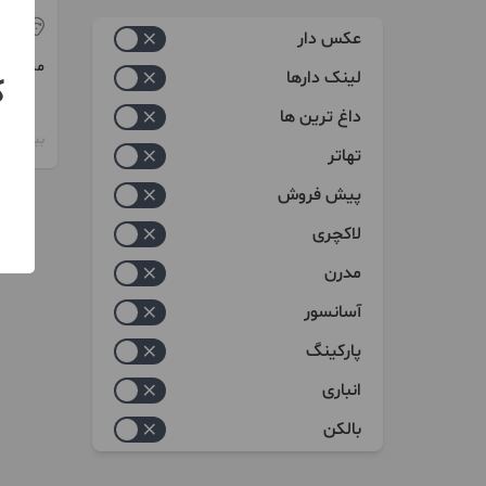
زیاد به کم
پر
عکس دار
کم به زیاد
مبلغ
لینک دارها
ک
داغ ترین ها
بیش از 12 ماه پیش
تهاتر
پیش فروش
لاکچری
مدرن
آسانسور
پارکینگ
انباری
بالکن