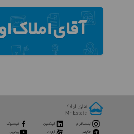
اینستاگرام
لینکدین
فیسبوک
تلگرام
آپارات
یوتیوب