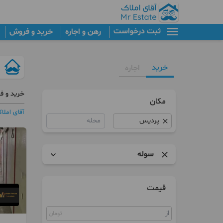
ثبت درخواست
رهن و اجاره
خرید و فروش
خرید
اجاره
خرید و ف
مکان
آقای املا
محله
سوله
آپارتمان
قیمت
برج
تومان
کلنگی