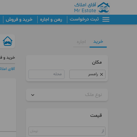
ثبت درخواست
رهن و اجاره
خرید و فروش
خرید
اجاره
خرید و ف
مکان
آقای املا
محله
نوع ملک
آپارتمان
قیمت
برج
تومان
پنت هاوس