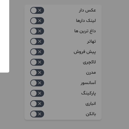
زیاد به کم
عکس دار
کم به زیاد
لینک دارها
داغ ترین ها
تهاتر
پیش فروش
لاکچری
مدرن
آسانسور
پارکینگ
انباری
بالکن