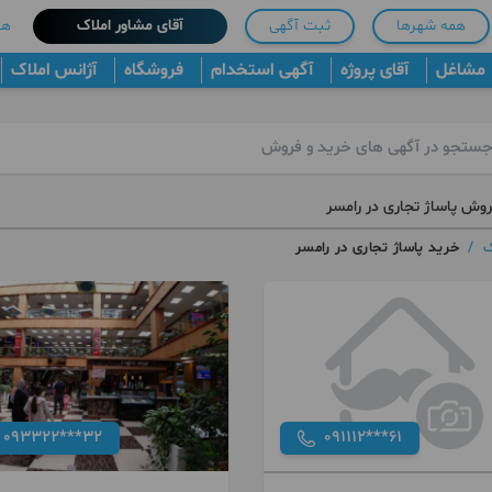
همه شهرها
ثبت آگهی
آقای مشاور املاک
هم
مشاغل
آقای پروژه
آگهی استخدام
فروشگاه
آژانس املاک
روش پاساژ تجاری در رامسر
ک
/
خرید پاساژ تجاری در رامسر
093322***32
091112***61