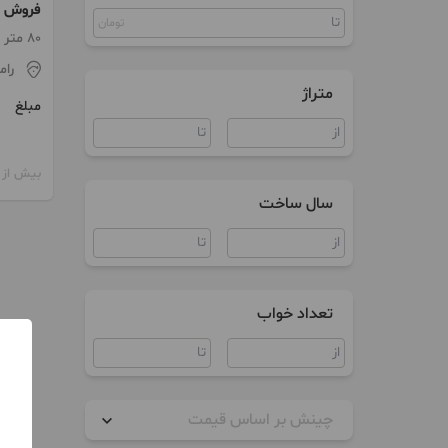
فروش و
کلنگی
تومان
رامسر
80 متر / طبقه 2 / ساخت 1397
مستغلات
رام
متراژ
زمین
مبلغ
سوییت
بیش از 12 ماه پیش
ویلا
سال ساخت
آپارتمان اداری
مغازه
تعداد خواب
چینش بر اساس قیمت