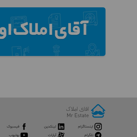
اینستاگرام
لینکدین
فیسبوک
تلگرام
آپارات
یوتیوب