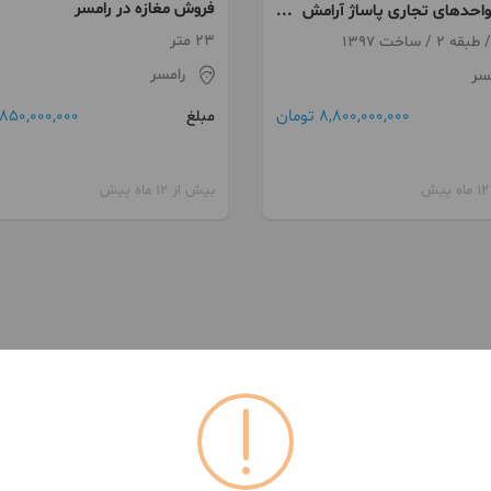
فروش مغازه در رامسر
احدهای تجاری پاساژ آرامش
23 متر
رامسر
سر
850,000,000 تومان
8,800,000,000 تومان
مبلغ
بیش از 12 ماه پیش