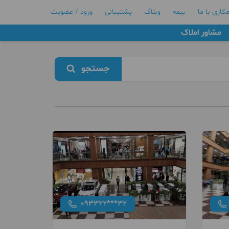
کاری با ما
بیمه
وبلاگ
پشتیبانی
ورود / عضویت
مشاور املاک
جستجو
093322***32