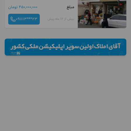
مبلغ
450,000,000 تومان
091113***23
بیش از 12 ماه پیش