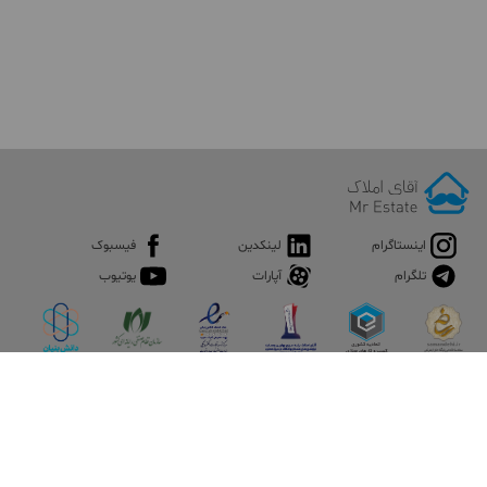
اینستاگرام
لینکدین
فیسبوک
تلگرام
آپارات
یوتیوب
اپلیکیشن آقای املاک
آقای املاک؛ گوگل صنعت ساختمان و املاک ایران سوپراپلیکیشن را
نصب کنید و هر آنچه در بازار ملک نیاز دارید، یکجا در اختیار داشته
باشید.