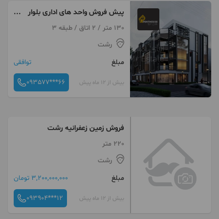
پیش فروش واحد های اداری بلوار
گیلان گسار رشت
130 متر / 2 اتاق / طبقه 3
رشت
مبلغ
توافقی
093577***66
بیش از 12 ماه پیش
فروش زمین زعفرانیه رشت
220 متر
رشت
مبلغ
3,200,000,000 تومان
093904***12
بیش از 12 ماه پیش