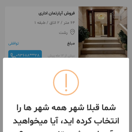
فروش آپارتمان اداری
64 متر / 2 اتاق / طبقه 1
رشت
مبلغ
توافقی
093688***28
بیش از 12 ماه پیش
شما قبلا شهر همه شهر ها را
انتخاب کرده اید، آیا میخواهید