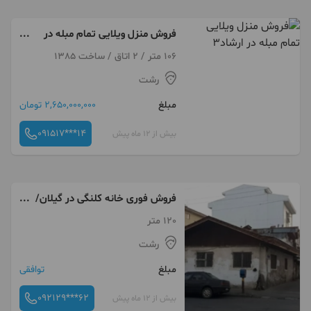
فروش منزل ویلایی تمام مبله در
ارشاد3
106 متر / 2 اتاق / ساخت 1385
رشت
مبلغ
2,650,000,000 تومان
091517***14
بیش از 12 ماه پیش
فروش فوری خانه کلنگی در گیلان/
رشت
120 متر
رشت
مبلغ
توافقی
092129***62
بیش از 12 ماه پیش