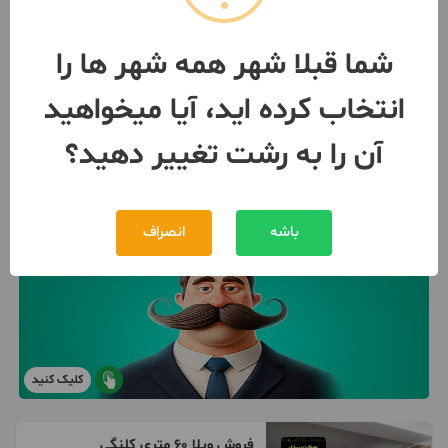
مبلغ
3,400,000,000 تومان
091257***70
شما قبلا شهر همه شهر ها را
بیش از 12 ماه پیش
انتخاب کرده اید، آیا میخواهید
آن را به رشت تغییر دهید؟
باشه
انصراف
کلیک کنید
فروش ویلا 60 متری کلنگی