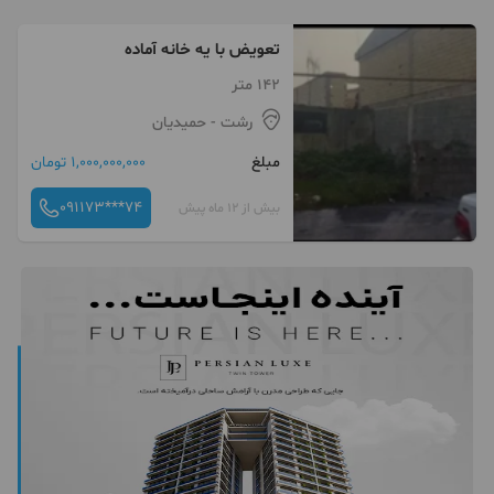
تعویض با یه خانه آماده
142 متر
رشت
- حمیدیان
مبلغ
1,000,000,000 تومان
091173***74
بیش از 12 ماه پیش