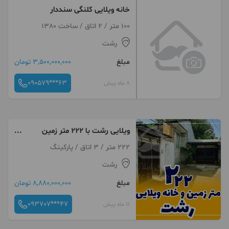
خانه ویلایی کلنگی سنددار
100 متر / 2 اتاق / ساخت 1380
رشت
مبلغ
3,500,000,000 تومان
090579***63
8 ماه پیش
ویلایی رشت با 222 متر زمین
امکان دریافت وام فرسوده
222 متر / 3 اتاق / پارکینگ
رشت
مبلغ
8,880,000,000 تومان
093707***47
11 ماه پیش