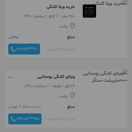
خرید ویلا کلنگی
250 متر / 1 اتاق / ساخت 1370
رشت
مبلغ
توافقی
091257***70
بیش از 12 ماه پیش
ویلای کلنگی روستایی
۱۰۰۰متررشت سنگر
4 اتاق / طبقه 1 / ساخت 1380
رشت
مبلغ
2,850,000,000 تومان
093052***85
بیش از 12 ماه پیش