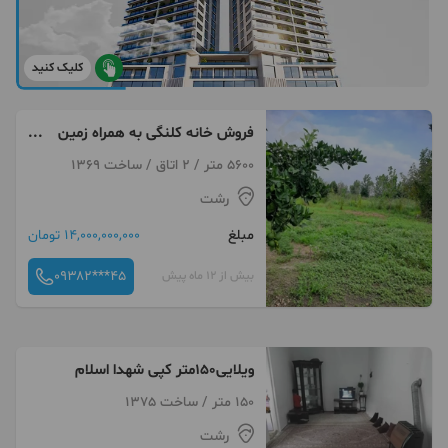
کلیک کنید
فروش خانه کلنگی به همراه زمین
با متراژ بالا
5600 متر / 2 اتاق / ساخت 1369
رشت
مبلغ
14,000,000,000 تومان
۰۹۳۸۲***۴۵
بیش از 12 ماه پیش
ویلایی150متر کپی شهدا اسلام
150 متر / ساخت 1375
رشت