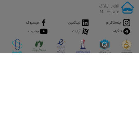
اینستاگرام
لینکدین
فیسبوک
تلگرام
آپارات
یوتیوب
اپلیکیشن آقای املاک
آقای املاک؛ گوگل صنعت ساختمان و املاک ایران سوپراپلیکیشن را
نصب کنید و هر آنچه در بازار ملک نیاز دارید، یکجا در اختیار داشته
باشید.
تماس با ما