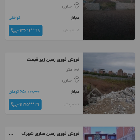
ساری
مبلغ
توافقی
093641***18
5 ماه پیش
فروش فوری زمین زیر قیمت
108 متر
ساری
مبلغ
650,000,000 تومان
091195***29
6 ماه پیش
فروش فوری زمین ساری شهرک