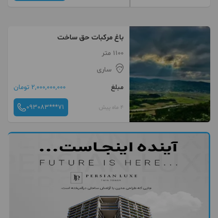
باغ مرکبات حق ساخت
1100 متر
ساری
مبلغ
2,000,000,000 تومان
093083***71
4 ماه پیش