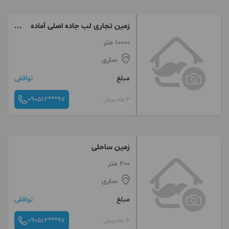
زمین تجاری لب جاده اصلی آماده
شهرک سازی
10000 متر
ساری
مبلغ
توافقی
090512***97
3 ماه پیش
زمین ساحلی
200 متر
ساری
مبلغ
توافقی
090512***97
3 ماه پیش