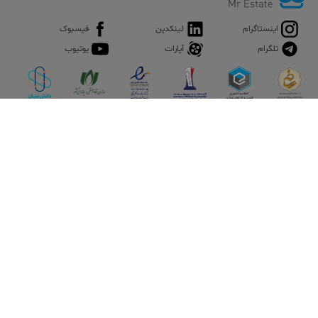
اینستاگرام
لینکدین
فیسبوک
تلگرام
آپارات
یوتیوب
اپلیکیشن آقای املاک
آقای املاک؛ گوگل صنعت ساختمان و املاک ایران سوپراپلیکیشن را
نصب کنید و هر آنچه در بازار ملک نیاز دارید، یکجا در اختیار داشته
باشید.
تماس با ما
قوانین و مقررات