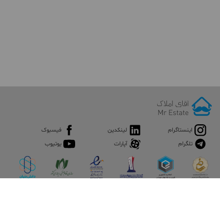
اینستاگرام
لینکدین
فیسبوک
تلگرام
آپارات
یوتیوب
اپلیکیشن آقای املاک
آقای املاک؛ گوگل صنعت ساختمان و املاک ایران سوپراپلیکیشن را